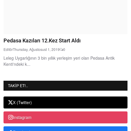
Pedasa Kazıları 12.Kez Start Aldı
Editör
Thursday, Ağustosust 1, 2019
0
Leleg Uygarlığının 3 bin yıllık yerleşim yeri olan Pedasa Antik
Kenti'ndeki k...
TAKIP ET!..
X (Twitter)
Instagram