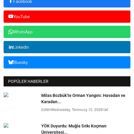
Facebook
YouTube
WhatsApp
Linkedin
Bluesky
POPÜLER HABERLER
Milas Bozbük’te Orman Yangını: Havadan ve
Karadan...
Editör
Wednesday, Temmuzy 15, 2026
0
YÖK Duyurdu: Muğla Sıtkı Koçman
Üniversitesi...