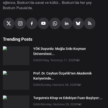
eğlence, Bodrum'da sanat ve kültür... Bodrum'da her şey
Bodrum Pusula'da.
Trending Posts
YÖK Duyurdu: Muğla Sıtkı Koçman
Üniversitesi...
Editör
Friday, Temmuzy 17, 2026
0
Prof. Dr. Ceyhun Özçelik’ten Akademik
Kariyerinde...
Editör
Sunday, Hazirane 28, 2026
0
Turgutreis Kitap ve Edebiyat Fuarı Başlıyor:...
Editör
Monday, Hazirane 29, 2026
0