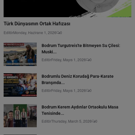
Türk Dünyasının Ortak Hafızası
Editör
Monday, Hazirane 1, 2026
0
Bodrum Turgutreis'te Bitmeyen Su Çilesi:
Muski...
Editör
Friday, Mayıs 1, 2026
0
Bodrumlu Deniz Korudağ Para-Karate
Branşında...
Editör
Friday, Mayıs 1, 2026
0
Bodrum Kerem Aydınlar Ortaokulu Masa
Tenisinde...
Editör
Thursday, March 5, 2026
0