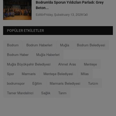
Bodrum’da Sporun Yıldızları Parladı: Grey
Beton...
Editör
Friday, Şubatruary 13, 2026
0
POPÜLER ETKILETLER
Bodrum
Bodrum Haberleri
Muğla
Bodrum Belediyesi
Bodrum Haber
Muğla Haberleri
Muğla Büyükşehir Belediyesi
Ahmet Aras
Menteşe
Spor
Marmaris
Menteşe Belediyesi
Milas
bodrumspor
Eğitim
Marmaris Belediyesi
Turizm
Tamer Mandalinci
Sağlık
Tarım