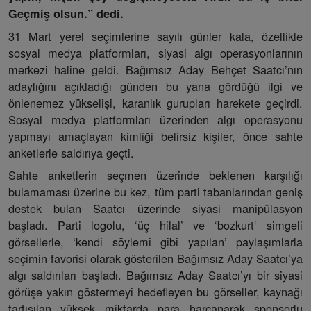
Geçmiş olsun.” dedi.
31 Mart yerel seçimlerine sayılı günler kala, özellikle
sosyal medya platformları, siyasi algı operasyonlarının
merkezi haline geldi. Bağımsız Aday Behçet Saatcı’nın
adaylığını açıkladığı günden bu yana gördüğü ilgi ve
önlenemez yükselişi, karanlık gurupları harekete geçirdi.
Sosyal medya platformları üzerinden algı operasyonu
yapmayı amaçlayan kimliği belirsiz kişiler, önce sahte
anketlerle saldırıya geçti.
Sahte anketlerin seçmen üzerinde beklenen karşılığı
bulamaması üzerine bu kez, tüm parti tabanlarından geniş
destek bulan Saatcı üzerinde siyasi manipülasyon
başladı. Parti logolu, ‘üç hilal’ ve ‘bozkurt‘ simgeli
görsellerle, ‘kendi söylemi gibi yapılan’ paylaşımlarla
seçimin favorisi olarak gösterilen Bağımsız Aday Saatcı’ya
algı saldırıları başladı. Bağımsız Aday Saatcı’yı bir siyasi
görüşe yakın göstermeyi hedefleyen bu görseller, kaynağı
tartışılan yüksek miktarda para harcanarak sponsorlu