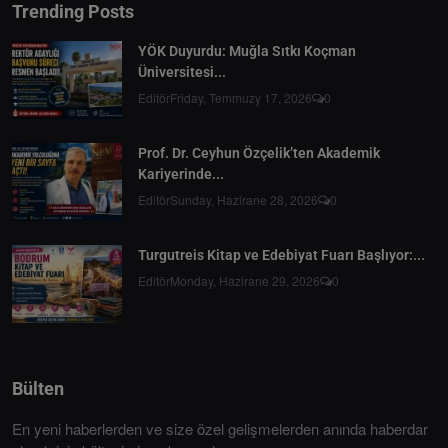
Trending Posts
YÖK Duyurdu: Muğla Sıtkı Koçman
Üniversitesi...
Editör
Friday, Temmuzy 17, 2026
0
Prof. Dr. Ceyhun Özçelik’ten Akademik
Kariyerinde...
Editör
Sunday, Hazirane 28, 2026
0
Turgutreis Kitap ve Edebiyat Fuarı Başlıyor:...
Editör
Monday, Hazirane 29, 2026
0
Bülten
En yeni haberlerden ve size özel gelişmelerden anında haberdar