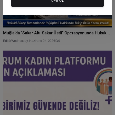
ÜYE OL
Muğla’da "Sakar Altı-Sakar Üstü" Operasyonunda Hukuk...
Editör
Wednesday, Hazirane 24, 2026
0