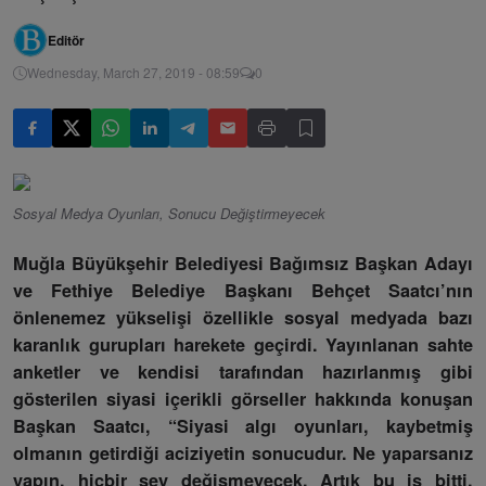
Editör
Wednesday, March 27, 2019 - 08:59
0
Sosyal Medya Oyunları, Sonucu Değiştirmeyecek
Muğla Büyükşehir Belediyesi Bağımsız Başkan Adayı
ve Fethiye Belediye Başkanı Behçet Saatcı’nın
önlenemez yükselişi özellikle sosyal medyada bazı
karanlık gurupları harekete geçirdi. Yayınlanan sahte
anketler ve kendisi tarafından hazırlanmış gibi
gösterilen siyasi içerikli görseller hakkında konuşan
Başkan Saatcı, “Siyasi algı oyunları, kaybetmiş
olmanın getirdiği aciziyetin sonucudur. Ne yaparsanız
yapın, hiçbir şey değişmeyecek. Artık bu iş bitti.