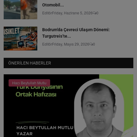
Otomobil...
Editör
Friday, Hazirane 5, 2026
0
Bodrum’da Çevreci Ulaşım Dönemi:
Turgutreis’te...
Editör
Friday, Mayıs 29, 2026
0
ÖNERILEN HABERLER
Hacı Beytullah Mutlu