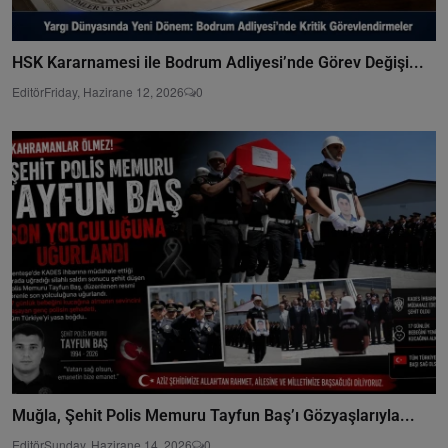
HSK Kararnamesi ile Bodrum Adliyesi’nde Görev Değişi...
Editör
Friday, Hazirane 12, 2026
0
Muğla, Şehit Polis Memuru Tayfun Baş’ı Gözyaşlarıyla...
Editör
Sunday, Hazirane 14, 2026
0