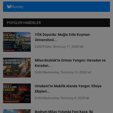
Bluesky
POPÜLER HABERLER
YÖK Duyurdu: Muğla Sıtkı Koçman
Üniversitesi...
Editör
Friday, Temmuzy 17, 2026
0
Milas Bozbük’te Orman Yangını: Havadan ve
Karadan...
Editör
Wednesday, Temmuzy 15, 2026
0
Ortakent’te Makilik Alanda Yangın: İtfaiye
Ekipleri...
Editör
Wednesday, Temmuzy 8, 2026
0
Bodrum Milas Yolunda Feci Kaza: İki