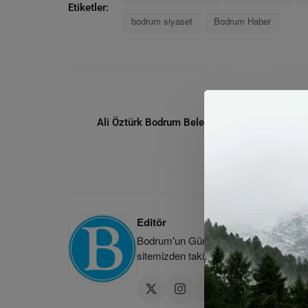
Etiketler:
bodrum siyaset
Bodrum Haber
ÖNCEKI MAKA
Ali Öztürk Bodrum Belediye Başkanlığı İçin A
Adaylığını Açıkl
Editör
Bodrum'un Güncel Haber Kaynağı | Bod
sitemizden takip edebilirsiniz.