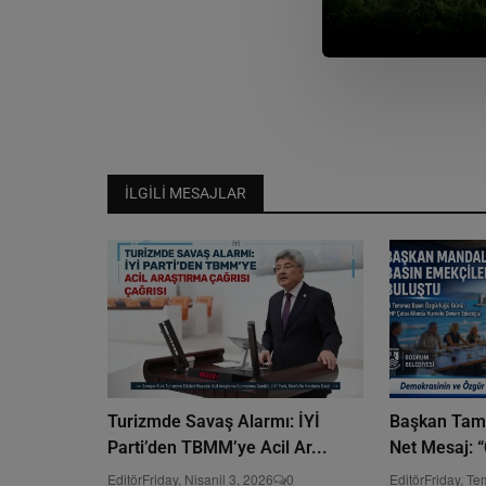
İLGILI MESAJLAR
Turizmde Savaş Alarmı: İYİ
Başkan Tame
Parti’den TBMM’ye Acil Ar...
Net Mesaj: “
Editör
Friday, Nisanil 3, 2026
0
Editör
Friday, T