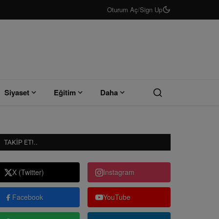
Oturum Aç
/
Sign Up
Siyaset
Eğitim
Daha
TAKIP ET!..
X (Twitter)
Instagram
Facebook
YouTube