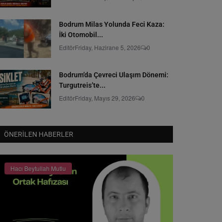
Bodrum Milas Yolunda Feci Kaza:
İki Otomobil...
Editör
Friday, Hazirane 5, 2026
0
Bodrum’da Çevreci Ulaşım Dönemi:
Turgutreis’te...
Editör
Friday, Mayıs 29, 2026
0
ÖNERILEN HABERLER
Hacı Beytullah Mutlu