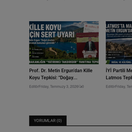
Prof. Dr. Metin Ergun’dan Kille
İYİ Partili 
Koyu Tepkisi: “Doğay...
Latmos Tepki
Editör
Friday, Temmuzy 3, 2026
0
Editör
Friday, T
YORUMLAR (
0
)