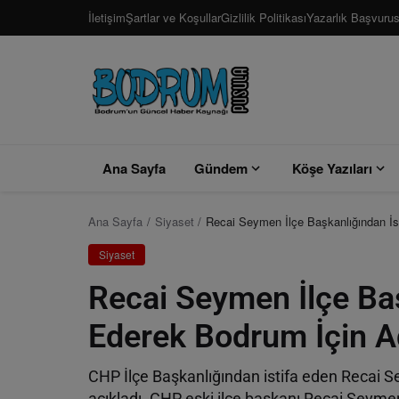
İletişim
Şartlar ve Koşullar
Gizlilik Politikası
Yazarlık Başvuru
Ana Sayfa
Gündem
Köşe Yazıları
Ana Sayfa
Siyaset
Recai Seymen İlçe Başkanlığından İst
Siyaset
Recai Seymen İlçe Baş
Ederek Bodrum İçin Ad
CHP İlçe Başkanlığından istifa eden Recai 
açıkladı. CHP eski ilçe başkanı Recai Seymen