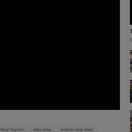
E
Recai Seymen
aday adayı
bodrum aday adayı