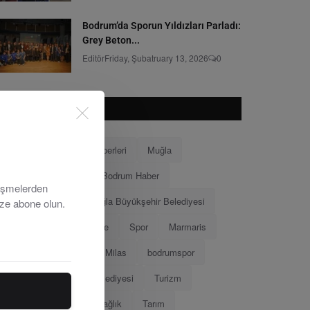
Bodrum’da Sporun Yıldızları Parladı:
Grey Beton...
Editör
Friday, Şubatruary 13, 2026
0
POPÜLER ETKILETLER
Bodrum
Bodrum Haberleri
Muğla
Bodrum Belediyesi
Bodrum Haber
lişmelerden
Muğla Haberleri
Muğla Büyükşehir Belediyesi
ize abone olun.
Ahmet Aras
Menteşe
Spor
Marmaris
Menteşe Belediyesi
Milas
bodrumspor
Eğitim
Marmaris Belediyesi
Turizm
Tamer Mandalinci
Sağlık
Tarım