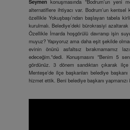
konuşmasında "Bodrum’un yeni mey
Seymen
alternatiflere ihtiyacı var. Bodrum’un kentsel 
özellikle Yokuşbaşı’ndan başlayan tabela kir
kurulmalı. Belediye’deki bürokrasiyi azaltarak
Özellikle İmarda hoşgörülü davranıp işin suyu
muyuz? Yapıyoruz ama daha eşit şekilde olması 
evinin önünü asfaltsız bırakmamamız la
edeceğim."dedi. Konuşmasını "Benim 5 se
gördünüz. 3 dönem sandıktan çıkarak ilçe b
Menteşe’de ilçe başkanları belediye başkanı
hizmet ettik. Beni belediye başkanı yapmanızı i