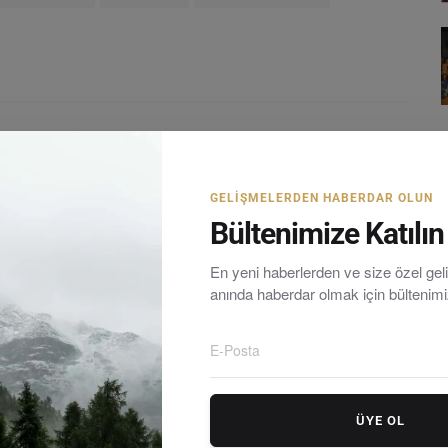
LE
SONRAKI MAKALE
day
Denizin Kızlarına Deneyimli Antrenör
adı
GELIŞMELERDEN HABERDAR OLUN
Bültenimize Katılın
En yeni haberlerden ve size özel ge
anında haberdar olmak için bültenim
rum yarımadasındaki en güncel haberleri tarafsız olarak
ÜYE OL