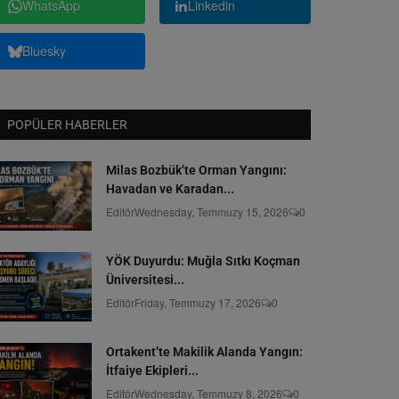
WhatsApp
Linkedin
Bluesky
POPÜLER HABERLER
Milas Bozbük’te Orman Yangını:
Havadan ve Karadan...
Editör
Wednesday, Temmuzy 15, 2026
0
YÖK Duyurdu: Muğla Sıtkı Koçman
Üniversitesi...
Editör
Friday, Temmuzy 17, 2026
0
Ortakent’te Makilik Alanda Yangın:
İtfaiye Ekipleri...
Editör
Wednesday, Temmuzy 8, 2026
0