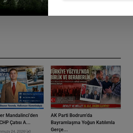
r Mandalinci’den
AK Parti Bodrum’da
CHP Çatısı A...
Bayramlaşma Yoğun Katılımla
Gerçe...
emmuzy 24, 2026
0