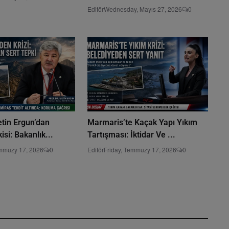
Editör
Wednesday, Mayıs 27, 2026
0
Metin Ergun’dan
Marmaris’te Kaçak Yapı Yıkım
si: Bakanlık...
Tartışması: İktidar Ve ...
emmuzy 17, 2026
0
Editör
Friday, Temmuzy 17, 2026
0