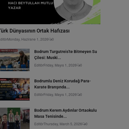
Türk Dünyasının Ortak Hafızası
ditör
Monday, Hazirane 1, 2026
0
Bodrum Turgutreis'te Bitmeyen Su
Çilesi: Muski...
Editör
Friday, Mayıs 1, 2026
0
Bodrumlu Deniz Korudağ Para-
Karate Branşında...
Editör
Friday, Mayıs 1, 2026
0
Bodrum Kerem Aydınlar Ortaokulu
Masa Tenisinde...
Editör
Thursday, March 5, 2026
0