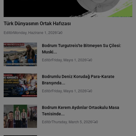
Türk Dünyasının Ortak Hafızası
Editör
Monday, Hazirane 1, 2026
0
Bodrum Turgutreis'te Bitmeyen Su Çilesi:
Muski...
Editör
Friday, Mayıs 1, 2026
0
Bodrumlu Deniz Korudağ Para-Karate
Branşında...
Editör
Friday, Mayıs 1, 2026
0
Bodrum Kerem Aydınlar Ortaokulu Masa
Tenisinde...
Editör
Thursday, March 5, 2026
0