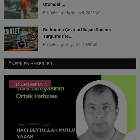
Otomobil...
Editör
Friday, Hazirane 5, 2026
0
Bodrum’da Çevreci Ulaşım Dönemi:
Turgutreis’te...
Editör
Friday, Mayıs 29, 2026
0
ÖNERILEN HABERLER
Hacı Beytullah Mutlu