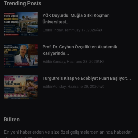
Trending Posts
YÖK Duyurdu: Muğla Sıtkı Koçman
Üniversitesi...
Editör
Friday, Temmuzy 17, 2026
0
Prof. Dr. Ceyhun Özçelik’ten Akademik
Kariyerinde...
Editör
Sunday, Hazirane 28, 2026
0
Turgutreis Kitap ve Edebiyat Fuarı Başlıyor:...
Editör
Monday, Hazirane 29, 2026
0
Bülten
En yeni haberlerden ve size özel gelişmelerden anında haberdar