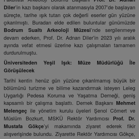
’in kazı başkanı olarak atanmasıyla 2007’de başlayan
Diler
süreçte, tarihe ışık tutan çok değerli eserler gün yüzüne
çıkarılmıştı. Buradan elde edilen buluntular günümüzde
’nde sergilenmeye
Bodrum Sualtı Arkeoloji Müzesi
devam ederken, Prof. Dr. Adnan Diler’in 2023 yılı aralık
ayında vefat etmesi üzerine kazı çalışmaları tamamen
durdurulmuştu.
Üniversiteden Yeşil Işık: Müze Müdürlüğü İle
Görüşülecek
Tarihi kentin henüz gün yüzüne çıkarılmamış büyük bir
bölümünü turizme ve bilime kazandırmak isteyen Leleg
Uygarlığı Pedesa Koruma ve Yaşatma Derneği, geniş
kapsamlı bir çalışma başlattı. Dernek Başkanı
Mehmet
ile yönetim kurulu üyeleri Şenol Cömert ve
Melengeç
Müslüm Bozkurt, MSKÜ Rektör Yardımcısı
Prof. Dr.
’yi makamında ziyaret ederek fikir
Mustafa Gökçe
alışverişinde bulundu. Ziyarette Rektör Yardımcısı Gökçe,