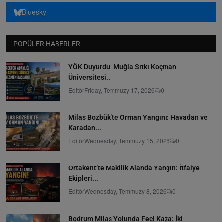
Bluesky
POPÜLER HABERLER
YÖK Duyurdu: Muğla Sıtkı Koçman
Üniversitesi...
Editör
Friday, Temmuzy 17, 2026
0
Milas Bozbük’te Orman Yangını: Havadan ve
Karadan...
Editör
Wednesday, Temmuzy 15, 2026
0
Ortakent’te Makilik Alanda Yangın: İtfaiye
Ekipleri...
Editör
Wednesday, Temmuzy 8, 2026
0
Bodrum Milas Yolunda Feci Kaza: İki