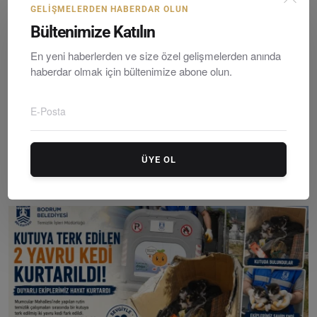
GELIŞMELERDEN HABERDAR OLUN
Bültenimize Katılın
En yeni haberlerden ve size özel gelişmelerden anında
haberdar olmak için bültenimize abone olun.
Turgutreis’te Su Hattı Patlağı Siteyi Göle Çevirdi: ...
ÜYE OL
Editör
Monday, Temmuzy 6, 2026
0