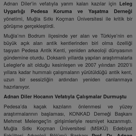
Adnan Diler’in vefatıyla yarım kalan kazılar için
Leleg
Uygarlığı Pedesa Koruma ve Yaşatma Derneği
yönetimi, Muğla Sıtkı Koçman Üniversitesi ile kritik bir
görüşme gerçekleştirdi.
Muğla’nın Bodrum ilçesinde yer alan ve Türkiye’nin en
büyük açık alan antik kentlerinden biri olma özelliği
taşıyan Pedesa Antik Kenti, yeniden arkeoloji dünyasının
gündemine oturdu. Doksanlı yıllarda yapılan araştırmalarla
Lelegler'e ait olduğu kesinleşen ve 2007 yılından 2020’li
yıllara kadar hummalı çalışmaların yürütüldüğü antik kent,
uzun bir sessizliğin ardından yeniden canlanmaya
hazırlanıyor.
Adnan Diler Hocanın Vefatıyla Çalışmalar Durmuştu
Pedesa’da kaçak kazıların önlenmesi ve yüzey
araştırmalarının başlaması, KONKAD Derneği Başkanı
Mehmet Melengeç'in girişimleriyle resmiyet kazanmıştı.
Muğla Sıtkı Koçman Üniversitesi (MSKÜ) Edebiyat
Fakültesi Arkeoloji Bölümü Başkanı
Prof. Dr. Adnan