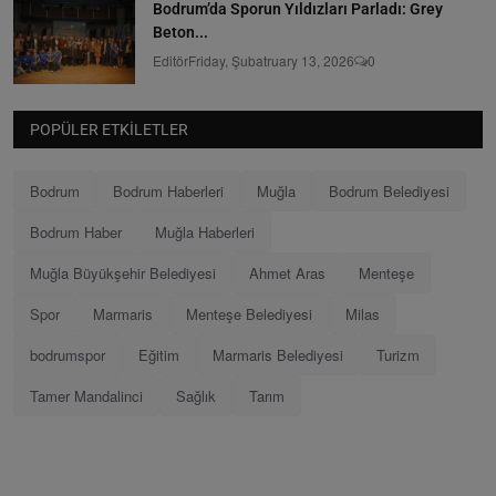
Bodrum’da Sporun Yıldızları Parladı: Grey
Beton...
Editör
Friday, Şubatruary 13, 2026
0
POPÜLER ETKILETLER
Bodrum
Bodrum Haberleri
Muğla
Bodrum Belediyesi
Bodrum Haber
Muğla Haberleri
Muğla Büyükşehir Belediyesi
Ahmet Aras
Menteşe
Spor
Marmaris
Menteşe Belediyesi
Milas
bodrumspor
Eğitim
Marmaris Belediyesi
Turizm
Tamer Mandalinci
Sağlık
Tarım