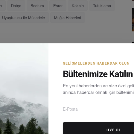
n
Datça
Bodrum
Esrar
Kokain
Tutuklama
Uyuşturucu ile Mücadele
Muğla Haberleri
LE
SONRAKI MAKALE
tle
CHP’den 81 İl Başkanının İmzasıyla Ortak Bildiri:
GELIŞMELERDEN HABERDAR OLUN
...
Hukuksuz Darbe Girişimini T...
Bültenimize Katılın
En yeni haberlerden ve size özel ge
anında haberdar olmak için bültenim
rum yarımadasındaki en güncel haberleri tarafsız olarak
ÜYE OL