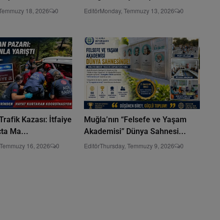
 Temmuzy 18, 2026
0
Editör
Monday, Temmuzy 13, 2026
0
rafik Kazası: İtfaiye
Muğla’nın “Felsefe ve Yaşam
çta Ma...
Akademisi” Dünya Sahnesi...
 Temmuzy 16, 2026
0
Editör
Thursday, Temmuzy 9, 2026
0