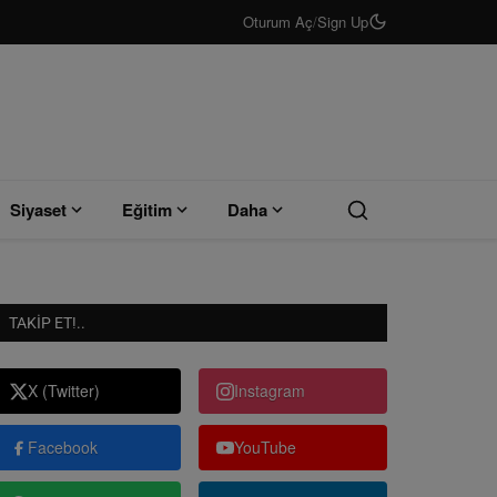
Oturum Aç
/
Sign Up
Siyaset
Eğitim
Daha
TAKIP ET!..
X (Twitter)
Instagram
Facebook
YouTube