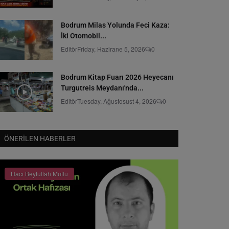
Bodrum Milas Yolunda Feci Kaza:
İki Otomobil...
Editör
Friday, Hazirane 5, 2026
0
Bodrum Kitap Fuarı 2026 Heyecanı
Turgutreis Meydanı'nda...
Editör
Tuesday, Ağustosust 4, 2026
0
ÖNERILEN HABERLER
Hacı Beytullah Mutlu