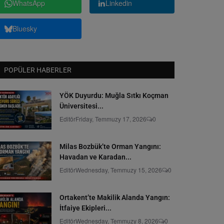
WhatsApp
Linkedin
Bluesky
POPÜLER HABERLER
YÖK Duyurdu: Muğla Sıtkı Koçman
Üniversitesi...
Editör
Friday, Temmuzy 17, 2026
0
Milas Bozbük’te Orman Yangını:
Havadan ve Karadan...
Editör
Wednesday, Temmuzy 15, 2026
0
Ortakent’te Makilik Alanda Yangın:
İtfaiye Ekipleri...
Editör
Wednesday, Temmuzy 8, 2026
0