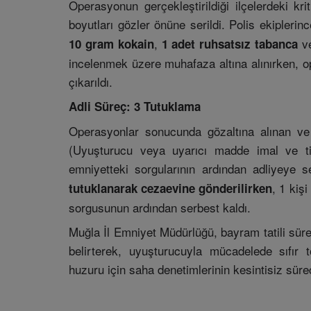
Operasyonun gerçekleştirildiği ilçelerdeki kri
boyutları gözler önüne serildi. Polis ekiplerin
,
v
10 gram kokain
1 adet ruhsatsız tabanca
incelenmek üzere muhafaza altına alınırken, o
çıkarıldı.
Adli Süreç: 3 Tutuklama
Operasyonlar sonucunda gözaltına alınan ve
(Uyuşturucu veya uyarıcı madde imal ve tic
emniyetteki sorgularının ardından adliyeye s
, 1 kişi
tutuklanarak cezaevine gönderilirken
sorgusunun ardından serbest kaldı.
Muğla İl Emniyet Müdürlüğü, bayram tatili sür
belirterek, uyuşturucuyla mücadelede sıfır t
huzuru için saha denetimlerinin kesintisiz süre