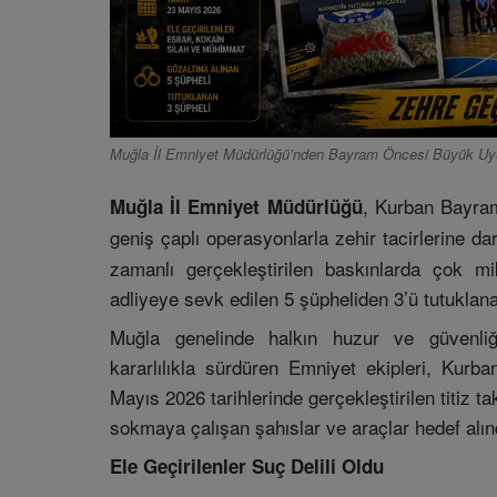
Muğla İl Emniyet Müdürlüğü’nden Bayram Öncesi Büyük U
, Kurban Bayram
Muğla İl Emniyet Müdürlüğü
geniş çaplı operasyonlarla zehir tacirlerine da
zamanlı gerçekleştirilen baskınlarda çok m
adliyeye sevk edilen 5 şüpheliden 3’ü tutuklan
Muğla genelinde halkın huzur ve güvenliğ
kararlılıkla sürdüren Emniyet ekipleri, Kur
Mayıs 2026 tarihlerinde gerçekleştirilen titiz 
sokmaya çalışan şahıslar ve araçlar hedef alın
Ele Geçirilenler Suç Delili Oldu