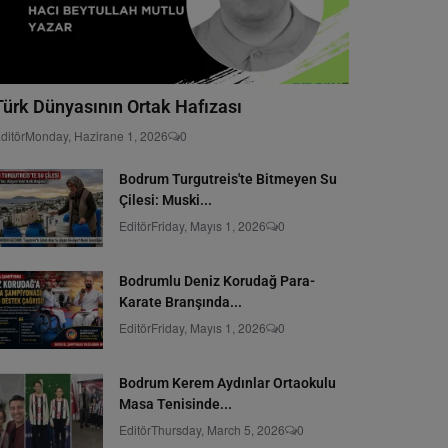
Türk Dünyasının Ortak Hafızası
ditör
Monday, Hazirane 1, 2026
0
Bodrum Turgutreis'te Bitmeyen Su
Çilesi: Muski...
Editör
Friday, Mayıs 1, 2026
0
Bodrumlu Deniz Korudağ Para-
Karate Branşında...
Editör
Friday, Mayıs 1, 2026
0
Bodrum Kerem Aydınlar Ortaokulu
Masa Tenisinde...
Editör
Thursday, March 5, 2026
0