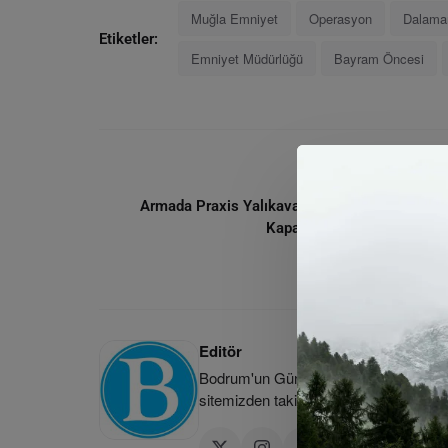
Muğla Emniyet
Operasyon
Dalama
Etiketler:
Emniyet Müdürlüğü
Bayram Öncesi
ÖNCEKI MAKA
Armada Praxis Yalıkavakspor Sezonu Galibiye
Kapattı: Denizin Kızları Ligi 
Editör
Bodrum'un Güncel Haber Kaynağı | Bod
sitemizden takip edebilirsiniz.