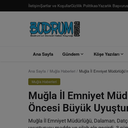
İletişim
Şartlar ve Koşullar
Gizlilik Politikası
Yazarlık Başvuru
Ana Sayfa
Gündem
Köşe Yazıları
Ana Sayfa
Muğla Haberleri
Muğla İl Emniyet Müdürlüğü
Muğla Haberleri
Muğla İl Emniyet Mü
Öncesi Büyük Uyuştu
Muğla İl Emniyet Müdürlüğü, Dalaman, Datç
uyuşturucu madde ve silah ele geçirdi. 3 şüp