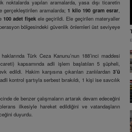
tik noktalarda yapılan aramalarda, yasa dışı ticaretin
ce gerçekleştirilen aramalarda;
,
1 kilo 190 gram esrar
e
ele geçirildi. Ele geçirilen materyaller
100 adet fişek
perasyon bölgesindeki güvenlik önlemleri üst seviyeye
E
 haklarında Türk Ceza Kanunu’nun 188’inci maddesi
areti) kapsamında adli işlem başlatılan 5 şüpheli,
evk edildi. Hakim karşısına çıkarılan zanlılardan
3’ü
 adli kontrol şartıyla serbest bırakıldı, 1 kişi ise savcılık
ecinde de benzer çalışmaların artarak devam edeceğini
olerans ilkesiyle hareket edildiğini ve vatandaşların
ceğini duyurdu.