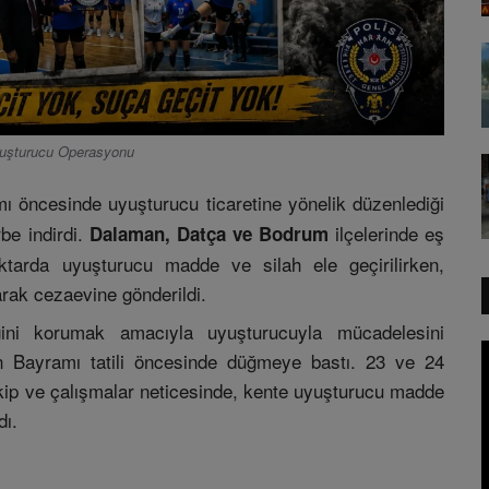
yuşturucu Operasyonu
ı öncesinde uyuşturucu ticaretine yönelik düzenlediği
rbe indirdi.
ilçelerinde eş
Dalaman, Datça ve Bodrum
iktarda uyuşturucu madde ve silah ele geçirilirken,
arak cezaevine gönderildi.
ini korumak amacıyla uyuşturucuyla mücadelesini
ban Bayramı tatili öncesinde düğmeye bastı. 23 ve 24
takip ve çalışmalar neticesinde, kente uyuşturucu madde
dı.