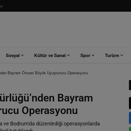
su
Sosyal
Kültür ve Sanat
Spor
Turizm
’nden Bayram Öncesi Büyük Uyuşturucu Operasyonu
dürlüğü’nden Bayram
rucu Operasyonu
a ve Bodrum'da düzenlediği operasyonlarda
heli tutuklandı.