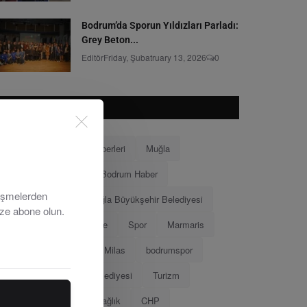
Bodrum’da Sporun Yıldızları Parladı:
Grey Beton...
Editör
Friday, Şubatruary 13, 2026
0
POPÜLER ETKILETLER
Bodrum
Bodrum Haberleri
Muğla
Bodrum Belediyesi
Bodrum Haber
lişmelerden
Muğla Haberleri
Muğla Büyükşehir Belediyesi
ize abone olun.
Ahmet Aras
Menteşe
Spor
Marmaris
Menteşe Belediyesi
Milas
bodrumspor
Eğitim
Marmaris Belediyesi
Turizm
Tamer Mandalinci
Sağlık
CHP