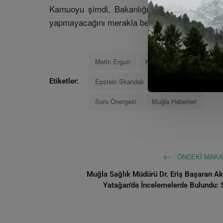
Kamuoyu şimdi, Bakanlığın bu eleştiriler kar
yapmayacağını merakla bekliyor.
Metin Ergun
Kayıp Çocuklar
Aile V
Epstein Skandalı
Türkiye Çocuk İstatisti
Etiketler:
Soru Önergesi
Muğla Haberleri
ÖNCEKI MAKA
Muğla Sağlık Müdürü Dr. Eriş Başaran A
Yatağan’da İncelemelerde Bulundu: S