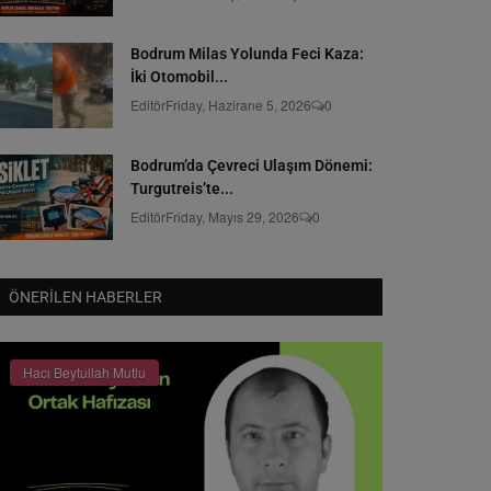
Bodrum Milas Yolunda Feci Kaza:
İki Otomobil...
Editör
Friday, Hazirane 5, 2026
0
Bodrum’da Çevreci Ulaşım Dönemi:
Turgutreis’te...
Editör
Friday, Mayıs 29, 2026
0
ÖNERILEN HABERLER
Hacı Beytullah Mutlu