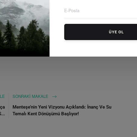
şısında daha şeffaf ve veri odaklı bir açıklama yapıp
ÜYE OL
e Sosyal Hizmetler Bakanlığı
Mahinur Özdemir Göktaş
kleri
TÜİK
Deprem Kayıp Çocuklar
Çocuk Hakları
LE
SONRAKI MAKALE
kça
Menteşe’nin Yeni Vizyonu Açıklandı: İnanç Ve Su
...
Temalı Kent Dönüşümü Başlıyor!