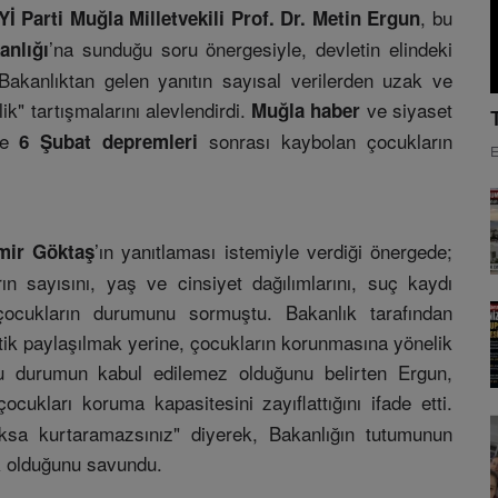
, bu
İYİ Parti Muğla Milletvekili Prof. Dr. Metin Ergun
’na sunduğu soru önergesiyle, devletin elindeki
anlığı
k Bakanlıktan gelen yanıtın sayısal verilerden uzak ve
lik" tartışmalarını alevlendirdi.
ve siyaset
Muğla haber
kle
sonrası kaybolan çocukların
6 Şubat depremleri
E
’ın yanıtlaması istemiyle verdiği önergede;
mir Göktaş
ın sayısını, yaş ve cinsiyet dağılımlarını, suç kaydı
ocukların durumunu sormuştu. Bakanlık tarafından
stik paylaşılmak yerine, çocukların korunmasına yönelik
Bu durumun kabul edilemez olduğunu belirten Ergun,
ukları koruma kapasitesini zayıflattığını ifade etti.
ksa kurtaramazsınız" diyerek, Bakanlığın tutumunun
k olduğunu savundu.