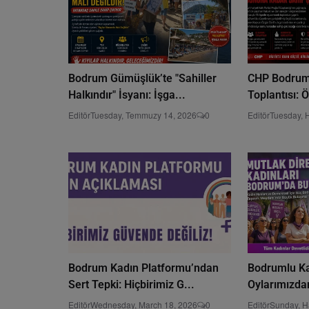
Bodrum Gümüşlük’te "Sahiller
CHP Bodrum’
Halkındır" İsyanı: İşga...
Toplantısı: 
Editör
Tuesday, Temmuzy 14, 2026
0
Editör
Tuesday, 
Bodrum Kadın Platformu’ndan
Bodrumlu Kad
Sert Tepki: Hiçbirimiz G...
Oylarımızdan
Editör
Wednesday, March 18, 2026
0
Editör
Sunday, H