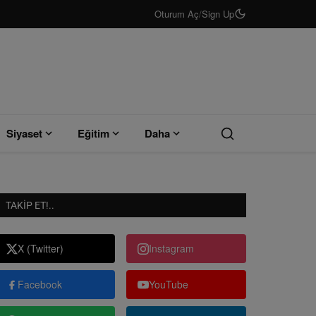
Oturum Aç
/
Sign Up
Siyaset
Eğitim
Daha
TAKIP ET!..
X (Twitter)
Instagram
Facebook
YouTube