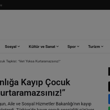
su
Sosyal
Kültür ve Sanat
Spor
Turizm
uk Tepkisi: “Veri Yoksa Kurtaramazsınız!”
nlığa Kayıp Çocuk
Kurtaramazsınız!”
rgun, Aile ve Sosyal Hizmetler Bakanlığı'nın kayıp
sterdi. Türkiye'de kayıp çocuk sessizliği sürüyor.