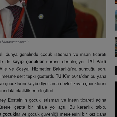
a Kurtaramazsınız!”
ı dünya genelinde çocuk istismarı ve insan ticareti
’de de
sorunu derinleşiyor.
kayıp çocuklar
İYİ Parti
 Aile ve Sosyal Hizmetler Bakanlığı’na sunduğu soru
ilmesine sert tepki gösterdi.
’in 2016’dan bu yana
TÜİK
ke çocuklarını kaybediyor ama devlet kayıp çocuklarını
rındaki eksiklikleri eleştirdi.
rey Epstein’ın çocuk istismarı ve insan ticareti ağına
resel çapta bir infiale yol açtı. Bu karanlık tablo,
ve çocuk güvenliği meselesini bir kez daha
p çocuklar