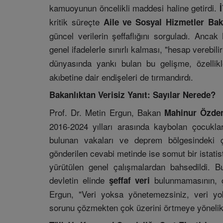
kamuoyunun öncelikli maddesi haline getirdi.
kritik süreçte
Aile ve Sosyal Hizmetler Bak
güncel verilerin şeffaflığını sorguladı. Anca
genel ifadelerle sınırlı kalması, "hesap verebilir
dünyasında yankı bulan bu gelişme, özelli
akıbetine dair endişeleri de tırmandırdı.
Bakanlıktan Verisiz Yanıt: Sayılar Nerede?
Prof. Dr. Metin Ergun, Bakan
Mahinur Özde
2016-2024 yılları arasında kaybolan çocuklar
bulunan vakaları ve deprem bölgesindeki ç
gönderilen cevabi metinde ise somut bir istati
yürütülen genel çalışmalardan bahsedildi. 
devletin elinde
bulunmamasının, çoc
şeffaf veri
Ergun, "Veri yoksa yönetemezsiniz, veri yo
sorunu çözmekten çok üzerini örtmeye yöneli