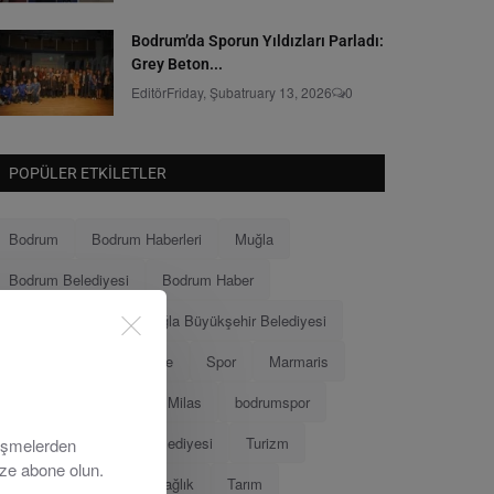
Bodrum’da Sporun Yıldızları Parladı:
Grey Beton...
Editör
Friday, Şubatruary 13, 2026
0
POPÜLER ETKILETLER
Bodrum
Bodrum Haberleri
Muğla
Bodrum Belediyesi
Bodrum Haber
Muğla Haberleri
Muğla Büyükşehir Belediyesi
Ahmet Aras
Menteşe
Spor
Marmaris
Menteşe Belediyesi
Milas
bodrumspor
Eğitim
Marmaris Belediyesi
Turizm
lişmelerden
ize abone olun.
Tamer Mandalinci
Sağlık
Tarım