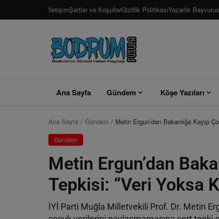
İletişim
Şartlar ve Koşullar
Gizlilik Politikası
Yazarlık Başvuru
Ana Sayfa
Gündem
Köşe Yazıları
Ana Sayfa
Gündem
Metin Ergun’dan Bakanlığa Kayıp Çoc
Gündem
Metin Ergun’dan Baka
Tepkisi: “Veri Yoksa 
İYİ Parti Muğla Milletvekili Prof. Dr. Metin E
çocuk verilerini paylaşmamasına sert tepki gö