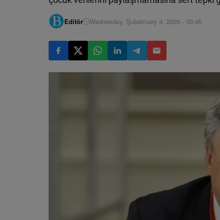
Editör
Wednesday, Şubatruary 4, 2026 - 00:45