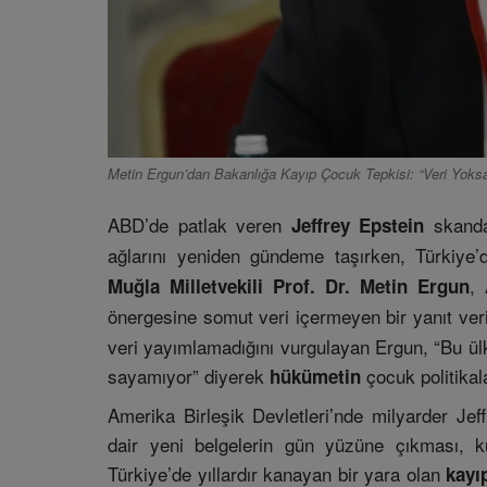
Metin Ergun’dan Bakanlığa Kayıp Çocuk Tepkisi: “Veri Yoks
ABD’de patlak veren
skandal
Jeffrey Epstein
ağlarını yeniden gündeme taşırken, Türkiye
,
Muğla Milletvekili Prof. Dr. Metin Ergun
önergesine somut veri içermeyen bir yanıt ver
veri yayımlamadığını vurgulayan Ergun, “Bu ül
sayamıyor” diyerek
çocuk politikala
hükümetin
Amerika Birleşik Devletleri’nde milyarder Jeff
dair yeni belgelerin gün yüzüne çıkması, kü
Türkiye’de yıllardır kanayan bir yara olan
kayı