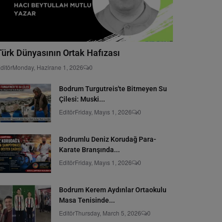
Türk Dünyasının Ortak Hafızası
ditör
Monday, Hazirane 1, 2026
0
Bodrum Turgutreis'te Bitmeyen Su
Çilesi: Muski...
Editör
Friday, Mayıs 1, 2026
0
Bodrumlu Deniz Korudağ Para-
Karate Branşında...
Editör
Friday, Mayıs 1, 2026
0
Bodrum Kerem Aydınlar Ortaokulu
Masa Tenisinde...
Editör
Thursday, March 5, 2026
0