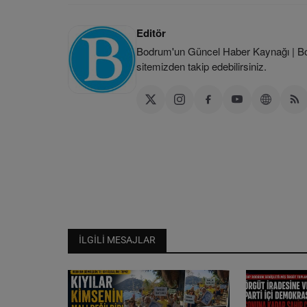
Editör
Bodrum'un Güncel Haber Kaynağı | Bod
sitemizden takip edebilirsiniz.
İLGILI MESAJLAR