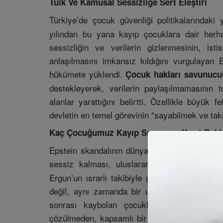
Tüik Ve Kamusal Sessizliğe Sert Eleştiri
Türkiye’de çocuk güvenliği politikalarındak
yılından bu yana kayıp çocuklara dair herhan
sessizliğin ve verilerin gizlenmesinin, is
anlaşılmasını imkansız kıldığını vurgulaya
hükümete yüklendi.
Çocuk hakları savunucul
destekleyerek, verilerin paylaşılmamasının to
alanlar yarattığını belirtti. Özellikle büyük 
devletin en temel görevinin "sayabilmek ve tak
Kaç Çocuğumuz Kayıp Sorusuna Yanıt Bekl
Epstein skandalının dünyayı sarstığı bir döne
sessiz kalması, uluslararası standartlarda 
Ergun’un ısrarlı takibiyle gündemde kalan "K
değil, aynı zamanda bir ulusal güvenlik ve
sonrası kaybolan çocukların akıbetinin be
çözülmeden, kapsamlı bir
çocuk koruma pr