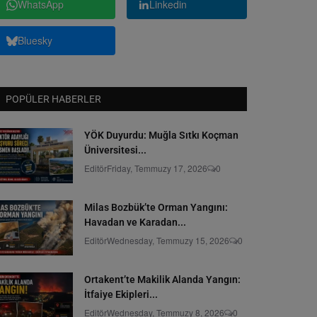
WhatsApp
Linkedin
Bluesky
POPÜLER HABERLER
YÖK Duyurdu: Muğla Sıtkı Koçman
Üniversitesi...
Editör
Friday, Temmuzy 17, 2026
0
Milas Bozbük’te Orman Yangını:
Havadan ve Karadan...
Editör
Wednesday, Temmuzy 15, 2026
0
Ortakent’te Makilik Alanda Yangın:
İtfaiye Ekipleri...
Editör
Wednesday, Temmuzy 8, 2026
0