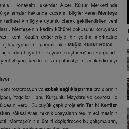
tısı, Konakaltı İskender Alper Kültür Merkezi’nde
üğü çalışmalar hakkında kapsamlı bilgiler veren
Menteşe
in tarihsel kimliğiyle uyumlu olarak şekillendirilen yeni
laştı. Menteşe’nin kadim kültürel dokusunu koruyarak
Aras, kenti özgün değerleriyle bir çekim merkezine
E
atejik vizyonun bir parçası olan
Muğla Kültür Rotası -
mı açısından hayati bir kaynak oluşturduğunu vurguladı.
eni vizyon, kentin turizm potansiyelini canlandırmayı
lıyor
k yeni restorasyon ve
projelerinin
sokak sağlıklaştırma
ölgesi, Yağcılar Hanı, Kurşunlu Meydanı ve çevresi ile
jdesini verdi. Bu büyük çaplı projelerin
Tarihi Kentler
şkan Köksal Aras, teknik dosyaların teslim edilmesinin
ti. Menteşe’nin silüetini değiştirecek bu çalışmaların,
udan katkı sağlaması bekleniyor.