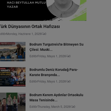
Türk Dünyasının Ortak Hafızası
ditör
Monday, Hazirane 1, 2026
0
Bodrum Turgutreis'te Bitmeyen Su
Çilesi: Muski...
Editör
Friday, Mayıs 1, 2026
0
Bodrumlu Deniz Korudağ Para-
Karate Branşında...
Editör
Friday, Mayıs 1, 2026
0
Bodrum Kerem Aydınlar Ortaokulu
Masa Tenisinde...
Editör
Thursday, March 5, 2026
0