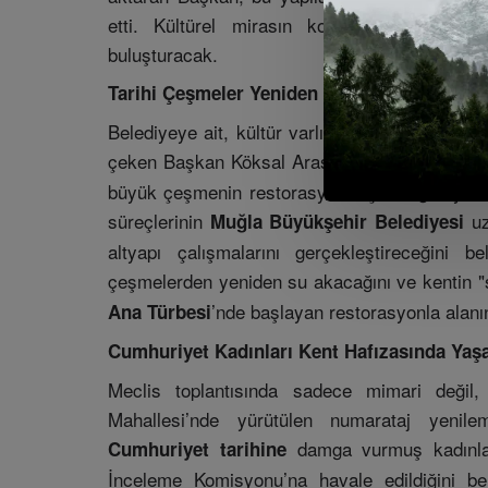
etti. Kültürel mirasın korunması adına atıl
buluşturacak.
Tarihi Çeşmeler Yeniden Hayat Bulacak
Belediyeye ait, kültür varlığı niteliği taşıyan 
çeken Başkan Köksal Aras, Saatli Kule altınd
büyük çeşmenin restorasyonu için düğmeye bas
süreçlerinin
uz
Muğla Büyükşehir Belediyesi
altyapı çalışmalarını gerçekleştireceğini b
çeşmelerden yeniden su akacağını ve kentin "s
’nde başlayan restorasyonla alanı
Ana Türbesi
Cumhuriyet Kadınları Kent Hafızasında Yaşa
Meclis toplantısında sadece mimari değil, 
Mahallesi’nde yürütülen numarataj yenil
damga vurmuş kadınları
Cumhuriyet tarihine
İnceleme Komisyonu’na havale edildiğini be