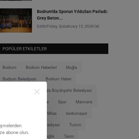
Bodrum’da Sporun Yıldızları Parladı:
Grey Beton...
Editör
Friday, Şubatruary 13, 2026
0
POPÜLER ETKILETLER
Bodrum
Bodrum Haberleri
Muğla
Bodrum Belediyesi
Bodrum Haber
Muğla Haberleri
Muğla Büyükşehir Belediyesi
Ahmet Aras
Menteşe
Spor
Marmaris
Menteşe Belediyesi
Milas
bodrumspor
Eğitim
Marmaris Belediyesi
Turizm
lişmelerden
ize abone olun.
Tamer Mandalinci
Sağlık
Tarım