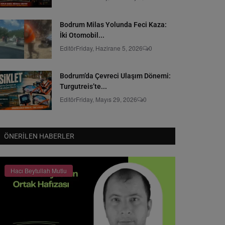
Bodrum Milas Yolunda Feci Kaza:
İki Otomobil...
Editör
Friday, Hazirane 5, 2026
0
Bodrum’da Çevreci Ulaşım Dönemi:
Turgutreis’te...
Editör
Friday, Mayıs 29, 2026
0
ÖNERILEN HABERLER
Hacı Beytullah Mutlu