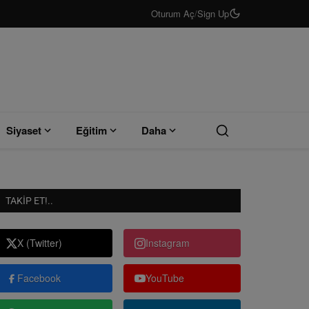
Oturum Aç
/
Sign Up
Siyaset
Eğitim
Daha
TAKIP ET!..
X (Twitter)
Instagram
Facebook
YouTube