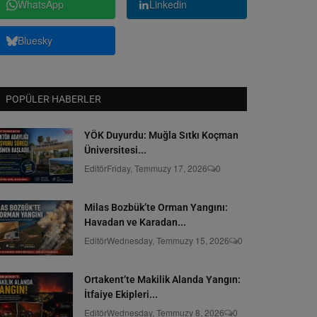
WhatsApp
Linkedin
Bluesky
POPÜLER HABERLER
YÖK Duyurdu: Muğla Sıtkı Koçman
Üniversitesi...
Editör
Friday, Temmuzy 17, 2026
0
Milas Bozbük’te Orman Yangını:
Havadan ve Karadan...
Editör
Wednesday, Temmuzy 15, 2026
0
Ortakent’te Makilik Alanda Yangın:
İtfaiye Ekipleri...
Editör
Wednesday, Temmuzy 8, 2026
0