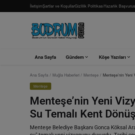
İletişim
Şartlar ve Koşullar
Gizlilik Politikası
Yazarlık Başvuru
Ana Sayfa
Gündem
Köşe Yazıları
Ana Sayfa
Muğla Haberleri
Menteşe
Menteşe’nin Yeni 
Menteşe
Menteşe’nin Yeni Vizy
Su Temalı Kent Dönüş
Menteşe Belediye Başkanı Gonca Köksal Aras,
su" temalı yeni vizyonunu duyurdu. Tarihi 