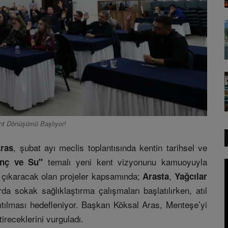
ent Dönüşümü Başlıyor!
, şubat ayı meclis toplantısında kentin tarihsel ve
ras
temalı yeni kent vizyonunu kamuoyuyla
anç ve Su"
a çıkaracak olan projeler kapsamında;
,
Arasta
Yağcılar
rda sokak sağlıklaştırma çalışmaları başlatılırken, atıl
tılması hedefleniyor. Başkan Köksal Aras, Menteşe’yi
ireceklerini vurguladı.