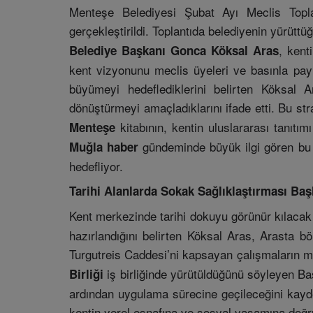
Menteşe Belediyesi Şubat Ayı Meclis Toplan
gerçekleştirildi. Toplantıda belediyenin yürütt
, kent
Belediye Başkanı Gonca Köksal Aras
kent vizyonunu meclis üyeleri ve basınla pay
büyümeyi hedeflediklerini belirten Köksal 
dönüştürmeyi amaçladıklarını ifade etti. Bu str
kitabının, kentin uluslararası tanıtı
Menteşe
gündeminde büyük ilgi gören bu y
Muğla haber
hedefliyor.
Tarihi Alanlarda Sokak Sağlıklaştırması Baş
Kent merkezinde tarihi dokuyu görünür kılaca
hazırlandığını belirten Köksal Aras, Arasta b
Turgutreis Caddesi’ni kapsayan çalışmaların mü
iş birliğinde yürütüldüğünü söyleyen Ba
Birliği
ardından uygulama sürecine geçileceğini kaydet
kentin yerel esnafına ve sosyal yaşamına doğr