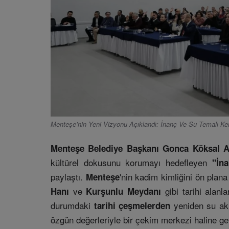
Menteşe’nin Yeni Vizyonu Açıklandı: İnanç Ve Su Temalı K
Menteşe Belediye Başkanı Gonca Köksal A
kültürel dokusunu korumayı hedefleyen
"İn
paylaştı.
'nin kadim kimliğini ön plan
Menteşe
ve
gibi tarihi alanla
Hanı
Kurşunlu Meydanı
durumdaki
yeniden su akı
tarihi çeşmelerden
özgün değerleriyle bir çekim merkezi haline get