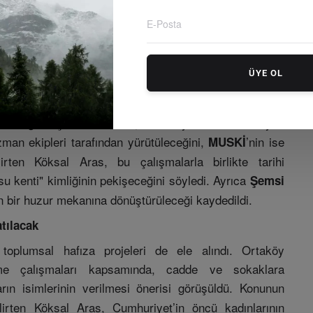
an bu adımlar, kentin tarihi derinliğini turistlerle
ÜYE OL
iki tarihi çeşmenin yıllardır atıl durumda olduğuna dikkat
aki çeşme ile
ve Kurşunlu Camii yakınındaki
Şadırvan
ıldığını açıkladı. Rölöve, restitüsyon ve restorasyon
man ekipleri tarafından yürütüleceğini,
’nin ise
MUSKİ
elirten Köksal Aras, bu çalışmalarla birlikte tarihi
u kenti" kimliğinin pekişeceğini söyledi. Ayrıca
Şemsi
n bir huzur mekanına dönüştürüleceği kaydedildi.
tılacak
toplumsal hafıza projeleri de ele alındı. Ortaköy
eme çalışmaları kapsamında, cadde ve sokaklara
n isimlerinin verilmesi önerisi görüşüldü. Konunun
lirten Köksal Aras, Cumhuriyet’in öncü kadınlarının