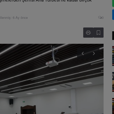
llenmiş: 6 Ay önce
0