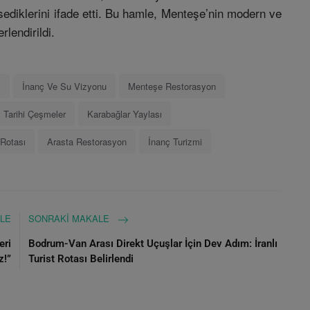
ediklerini ifade etti. Bu hamle, Menteşe’nin modern ve
rlendirildi.
s
İnanç Ve Su Vizyonu
Menteşe Restorasyon
Tarihi Çeşmeler
Karabağlar Yaylası
 Rotası
Arasta Restorasyon
İnanç Turizmi
LE
SONRAKI MAKALE
eri
Bodrum-Van Arası Direkt Uçuşlar İçin Dev Adım: İranlı
z!”
Turist Rotası Belirlendi