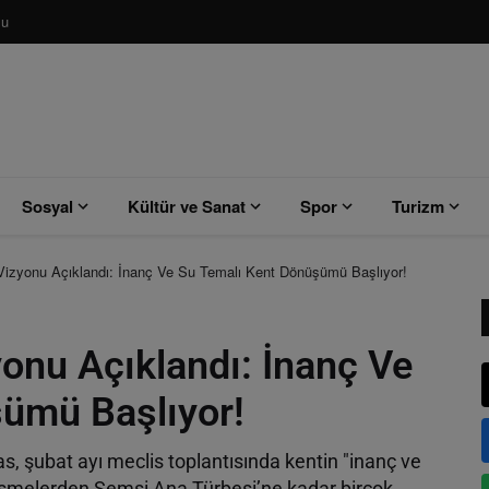
su
Sosyal
Kültür ve Sanat
Spor
Turizm
Vizyonu Açıklandı: İnanç Ve Su Temalı Kent Dönüşümü Başlıyor!
onu Açıklandı: İnanç Ve
ümü Başlıyor!
 şubat ayı meclis toplantısında kentin "inanç ve
çeşmelerden Şemsi Ana Türbesi’ne kadar birçok