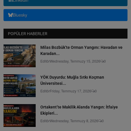
Bluesky
POPÜLER HABERLER
Milas Bozbük’te Orman Yangını: Havadan ve
Karadan...
Editör
Wednesday, Temmuzy 15, 2026
0
YÖK Duyurdu: Muğla Sıtkı Koçman
Üniversitesi...
Editör
Friday, Temmuzy 17, 2026
0
Ortakent’te Makilik Alanda Yangın: İtfaiye
Ekipleri...
Editör
Wednesday, Temmuzy 8, 2026
0