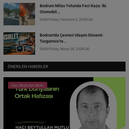
Bodrum Milas Yolunda Feci Kaza: İki
Otomobil...
Editör
Friday, Hazirane 5, 2026
0
Bodrum’da Çevreci Ulaşım Dönemi:
Turgutreis’te...
Editör
Friday, Mayıs 29, 2026
0
ÖNERILEN HABERLER
Hacı Beytullah Mutlu