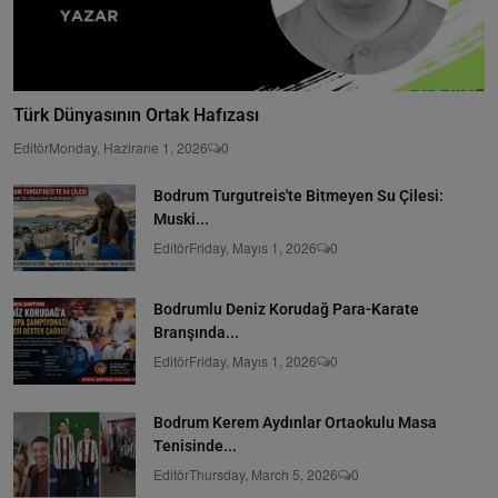
Türk Dünyasının Ortak Hafızası
Editör
Monday, Hazirane 1, 2026
0
Bodrum Turgutreis'te Bitmeyen Su Çilesi:
Muski...
Editör
Friday, Mayıs 1, 2026
0
Bodrumlu Deniz Korudağ Para-Karate
Branşında...
Editör
Friday, Mayıs 1, 2026
0
Bodrum Kerem Aydınlar Ortaokulu Masa
Tenisinde...
Editör
Thursday, March 5, 2026
0