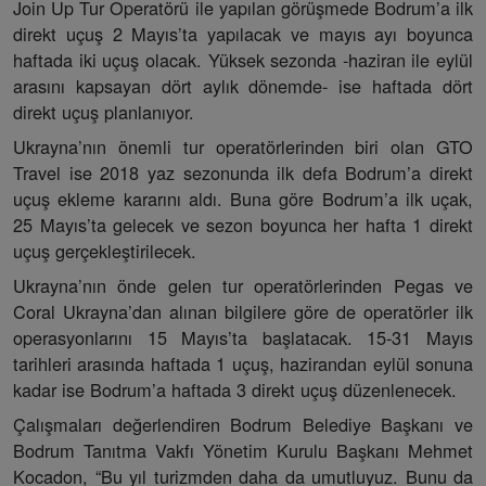
Join Up Tur Operatörü ile yapılan görüşmede Bodrum’a ilk
direkt uçuş 2 Mayıs’ta yapılacak ve mayıs ayı boyunca
haftada iki uçuş olacak. Yüksek sezonda -haziran ile eylül
arasını kapsayan dört aylık dönemde- ise haftada dört
direkt uçuş planlanıyor.
Ukrayna’nın önemli tur operatörlerinden biri olan GTO
Travel ise 2018 yaz sezonunda ilk defa Bodrum’a direkt
uçuş ekleme kararını aldı. Buna göre Bodrum’a ilk uçak,
25 Mayıs’ta gelecek ve sezon boyunca her hafta 1 direkt
uçuş gerçekleştirilecek.
Ukrayna’nın önde gelen tur operatörlerinden Pegas ve
Coral Ukrayna’dan alınan bilgilere göre de operatörler ilk
operasyonlarını 15 Mayıs’ta başlatacak. 15-31 Mayıs
tarihleri arasında haftada 1 uçuş, hazirandan eylül sonuna
kadar ise Bodrum’a haftada 3 direkt uçuş düzenlenecek.
Çalışmaları değerlendiren Bodrum Belediye Başkanı ve
Bodrum Tanıtma Vakfı Yönetim Kurulu Başkanı Mehmet
Kocadon, “Bu yıl turizmden daha da umutluyuz. Bunu da