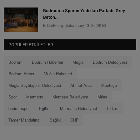
Bodrum’da Sporun Yıldızları Parladı: Grey
Beton...
Editör
Friday, Şubatruary 13, 2026
0
POPÜLER ETKILETLER
Bodrum
Bodrum Haberleri
Muğla
Bodrum Belediyesi
Bodrum Haber
Muğla Haberleri
Muğla Büyükşehir Belediyesi
Ahmet Aras
Menteşe
Spor
Marmaris
Menteşe Belediyesi
Milas
bodrumspor
Eğitim
Marmaris Belediyesi
Turizm
Tamer Mandalinci
Sağlık
CHP