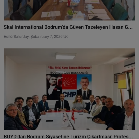
Skal International Bodrum’da Güven Tazeleyen Hasan G...
Editör
Saturday, Şubatruary 7, 2026
0
BOYD’dan Bodrum Siyasetine Turizm Çıkartması: Profes...