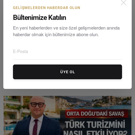
GELIŞMELERDEN HABERDAR OLUN
Bültenimize Katılın
En yeni haberlerden ve size özel gelişmelerden anında
haberdar olmak için bültenimize abone olun.
ÜYE OL
Global Otel Zinciri OKU Hotels’in Bölge Genel Müdürl...
Editör
Friday, Mayıs 22, 2026
0