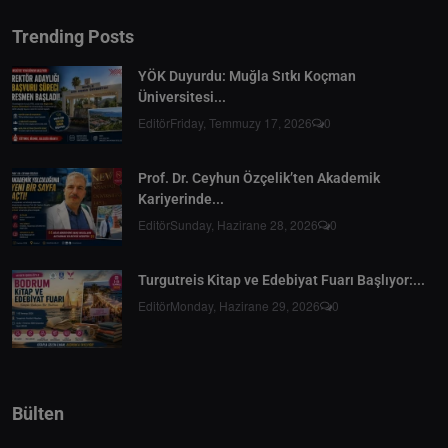
Trending Posts
YÖK Duyurdu: Muğla Sıtkı Koçman
Üniversitesi...
Editör
Friday, Temmuzy 17, 2026
0
Prof. Dr. Ceyhun Özçelik’ten Akademik
Kariyerinde...
Editör
Sunday, Hazirane 28, 2026
0
Turgutreis Kitap ve Edebiyat Fuarı Başlıyor:...
Editör
Monday, Hazirane 29, 2026
0
Bülten