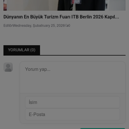
Dünyanın En Büyük Turizm Fuarı ITB Berlin 2026 Kapıl...
Editör
Wednesday, Şubatruary 25, 2026
0
YORUMLAR (
0
)