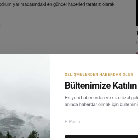
rum yarımadasındaki en güncel haberleri tarafsız olarak
E
GELIŞMELERDEN HABERDAR OLUN
Bültenimize Katılın
En yeni haberlerden ve size özel ge
anında haberdar olmak için bültenim