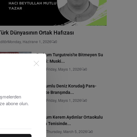
Türk Dünyasının Ortak Hafızası
ditör
Monday, Hazirane 1, 2026
0
Bodrum Turgutreis'te Bitmeyen Su
Çilesi: Muski...
Editör
Friday, Mayıs 1, 2026
0
Bodrumlu Deniz Korudağ Para-
Karate Branşında...
lişmelerden
Editör
Friday, Mayıs 1, 2026
0
ize abone olun.
Bodrum Kerem Aydınlar Ortaokulu
Masa Tenisinde...
Editör
Thursday, March 5, 2026
0