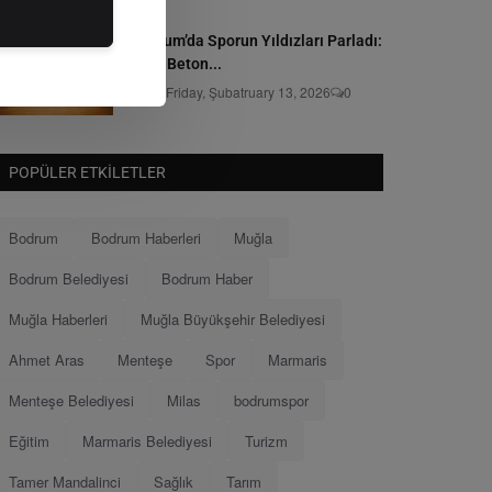
Bodrum’da Sporun Yıldızları Parladı:
Grey Beton...
Editör
Friday, Şubatruary 13, 2026
0
POPÜLER ETKILETLER
Bodrum
Bodrum Haberleri
Muğla
Bodrum Belediyesi
Bodrum Haber
Muğla Haberleri
Muğla Büyükşehir Belediyesi
Ahmet Aras
Menteşe
Spor
Marmaris
Menteşe Belediyesi
Milas
bodrumspor
Eğitim
Marmaris Belediyesi
Turizm
Tamer Mandalinci
Sağlık
Tarım