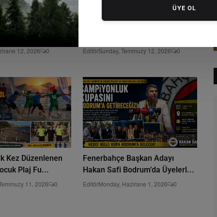
ÜYE OL
illi Heyecan:
Trendyol 1. Lig’de Heyecan
tralya Maçı Dev...
Başladı: Bodrum FK’nın İl...
zirane 12, 2026
0
Editör
Sunday, Temmuzy 12, 2026
0
lk Kez Düzenlenen
Fenerbahçe Başkan Adayı
cuk Plaj Fu...
Hakan Safi Bodrum’da Üyelerl...
 Temmuzy 11, 2026
0
Editör
Monday, Hazirane 1, 2026
0