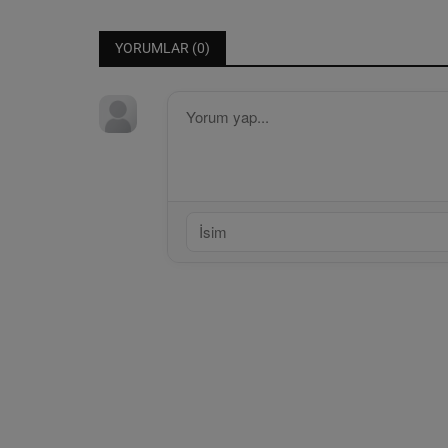
YORUMLAR (
0
)