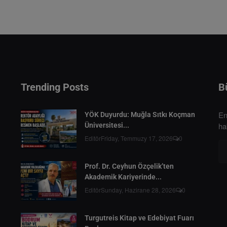
Trending Posts
B
En
YÖK Duyurdu: Muğla Sıtkı Koçman
ha
Üniversitesi...
Editör
Friday, Temmuzy 17, 2026
0
Prof. Dr. Ceyhun Özçelik’ten
Akademik Kariyerinde...
Editör
Sunday, Hazirane 28, 2026
0
Turgutreis Kitap ve Edebiyat Fuarı