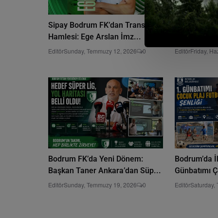
Sipay Bodrum FK’dan Transfer
Bodrum’da M
Hamlesi: Ege Arslan İmz...
Türkiye-Avus
Editör
Sunday, Temmuzy 12, 2026
0
Editör
Friday, Ha
Bodrum FK’da Yeni Dönem:
Bodrum’da İ
Başkan Taner Ankara’dan Süp...
Günbatımı Ço
Editör
Sunday, Temmuzy 19, 2026
0
Editör
Saturday,