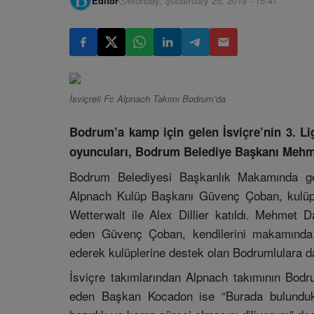
Editör
Monday, Şubatruary 25, 2019 - 15:47
İsviçreli Fc Alpnach Takımı Bodrum’da
Bodrum’a kamp için gelen İsviçre’nin 3. Li
oyuncuları, Bodrum Belediye Başkanı Mehme
Bodrum Belediyesi Başkanlık Makamında g
Alpnach Kulüp Başkanı Güvenç Çoban, kulüp 
Wetterwalt ile Alex Dillier katıldı. Mehmet D
eden Güvenç Çoban, kendilerini makamında 
ederek kulüplerine destek olan Bodrumlulara da
İsviçre takımlarından Alpnach takımının Bo
eden Başkan Kocadon ise “Burada bulunduklar