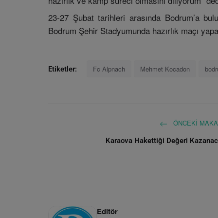
hazırlık ve kamp süreci olmasını diliyorum” ded
23-27 Şubat tarihleri arasında Bodrum’a bu
Bodrum Şehir Stadyumunda hazırlık maçı yap
Fc Alpnach
Mehmet Kocadon
bod
Etiketler:
ÖNCEKI MAKA
Karaova Hakettiği Değeri Kazana
Editör