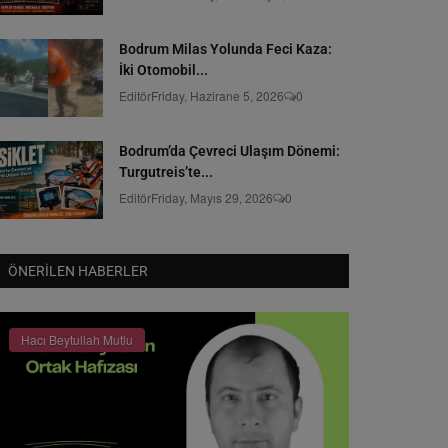
Bodrum Milas Yolunda Feci Kaza:
İki Otomobil...
Editör
Friday, Hazirane 5, 2026
0
Bodrum’da Çevreci Ulaşım Dönemi:
Turgutreis’te...
Editör
Friday, Mayıs 29, 2026
0
ÖNERILEN HABERLER
Hacı Beytullah Mutlu