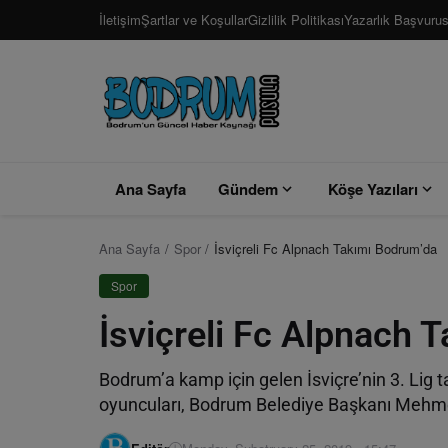
İletişim
Şartlar ve Koşullar
Gizlilik Politikası
Yazarlık Başvuru
Ana Sayfa
Gündem
Köşe Yazıları
Ana Sayfa
Spor
İsviçreli Fc Alpnach Takımı Bodrum’da
Spor
İsviçreli Fc Alpnach 
Bodrum’a kamp için gelen İsviçre’nin 3. Lig 
oyuncuları, Bodrum Belediye Başkanı Mehmet