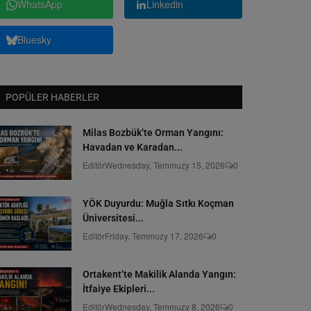
WhatsApp
Linkedin
Bluesky
POPÜLER HABERLER
Milas Bozbük’te Orman Yangını:
Havadan ve Karadan...
Editör
Wednesday, Temmuzy 15, 2026
0
YÖK Duyurdu: Muğla Sıtkı Koçman
Üniversitesi...
Editör
Friday, Temmuzy 17, 2026
0
Ortakent’te Makilik Alanda Yangın:
İtfaiye Ekipleri...
Editör
Wednesday, Temmuzy 8, 2026
0