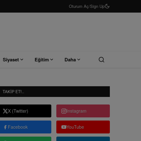
Oturum Aç
/
Sign Up
Siyaset
Eğitim
Daha
TAKIP ET!..
X (Twitter)
Instagram
Facebook
YouTube