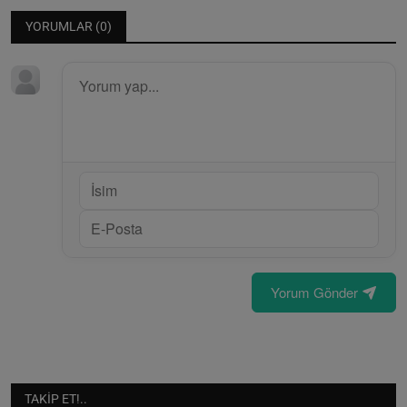
YORUMLAR (
0
)
Yorum Gönder
TAKIP ET!..