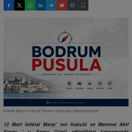
İstiklal Marşı'nı Güzel Okuma Yarışması Gerçekleştirildi
12 Mart İstiklal Marşı' nın Kabulü ve Mehmet Akif
Ersoy ' u Anma Günü etkinlikleri kapsamında