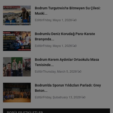
Bodrum Turgutreis'te Bitmeyen Su Çilesi:
Muski...
Editör
Friday, Mayıs 1, 2026
0
Bodrumlu Deniz Korudağ Para-Karate
Branşında...
Editör
Friday, Mayıs 1, 2026
0
Bodrum Kerem Aydınlar Ortaokulu Masa
Tenisinde...
Editör
Thursday, March 5, 2026
0
Bodrum’da Sporun Yıldızları Parladı: Grey
Beton...
Editör
Friday, Şubatruary 13, 2026
0
POPÜLER ETKILETLER