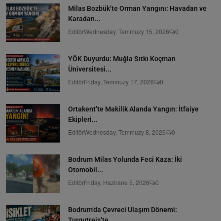
Milas Bozbük’te Orman Yangını: Havadan ve
Karadan...
Editör
Wednesday, Temmuzy 15, 2026
0
YÖK Duyurdu: Muğla Sıtkı Koçman
Üniversitesi...
Editör
Friday, Temmuzy 17, 2026
0
Ortakent’te Makilik Alanda Yangın: İtfaiye
Ekipleri...
Editör
Wednesday, Temmuzy 8, 2026
0
Bodrum Milas Yolunda Feci Kaza: İki
Otomobil...
Editör
Friday, Hazirane 5, 2026
0
Bodrum’da Çevreci Ulaşım Dönemi:
Turgutreis’te...