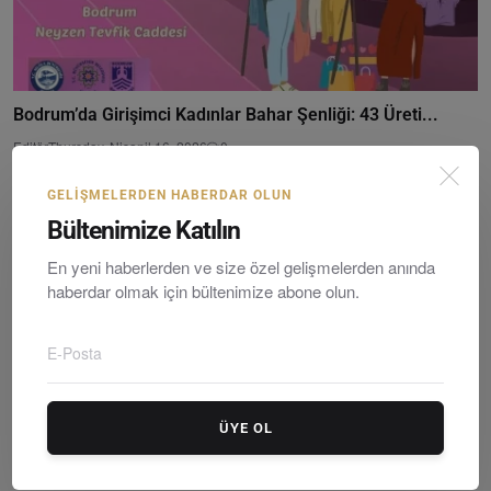
Bodrum’da Girişimci Kadınlar Bahar Şenliği: 43 Üreti...
Editör
Thursday, Nisanil 16, 2026
0
GELIŞMELERDEN HABERDAR OLUN
Bültenimize Katılın
En yeni haberlerden ve size özel gelişmelerden anında
haberdar olmak için bültenimize abone olun.
ÜYE OL