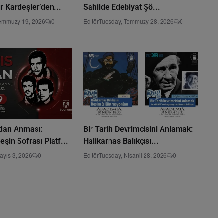
r Kardeşler’den...
Sahilde Edebiyat Şö...
emmuzy 19, 2026
0
Editör
Tuesday, Temmuzy 28, 2026
0
idan Anması:
Bir Tarih Devrimcisini Anlamak:
in Sofrası Platf...
Halikarnas Balıkçısı...
ayıs 3, 2026
0
Editör
Tuesday, Nisanil 28, 2026
0