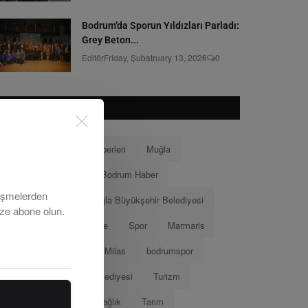
Bodrum’da Sporun Yıldızları Parladı:
Grey Beton...
Editör
Friday, Şubatruary 13, 2026
0
POPÜLER ETKILETLER
Bodrum
Bodrum Haberleri
Muğla
Bodrum Belediyesi
Bodrum Haber
lişmelerden
Muğla Haberleri
Muğla Büyükşehir Belediyesi
ize abone olun.
Ahmet Aras
Menteşe
Spor
Marmaris
Menteşe Belediyesi
Milas
bodrumspor
Eğitim
Marmaris Belediyesi
Turizm
Tamer Mandalinci
Sağlık
Tarım