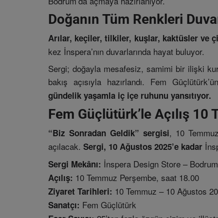
Bodrum’da açmaya hazırlanıyor.
Doğanın Tüm Renkleri Duvar
Arılar, keçiler, tilkiler, kuşlar, kaktüsler ve
kez İnspera’nın duvarlarında hayat buluyor.
Sergi; doğayla mesafesiz, samimi bir ilişki ku
bakış açısıyla hazırlandı. Fem Güçlütürk’ü
gündelik yaşamla iç içe ruhunu yansıtıyor.
Fem Güçlütürk’le Açılış 10
, 10 Temmuz 
“Biz Sonradan Geldik” sergisi
açılacak.
İnsp
Sergi, 10 Ağustos 2025’e kadar
İnspera Design Store – Bodrum
Sergi Mekânı:
10 Temmuz Perşembe, saat 18.00
Açılış:
10 Temmuz – 10 Ağustos 2
Ziyaret Tarihleri:
Fem Güçlütürk
Sanatçı: