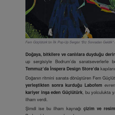
Fem Güçlütürk’ün İlk Pop-Up Sergisi “Biz Sonradan Geldik” 
Doğaya, bitkilere ve canlılara duyduğu deri
up sergisiyle Bodrum’da sanatseverlerle b
kapıları
Temmuz’da İnspera Design Store’da
Doğanın ritmini sanata dönüştüren Fem Güçlüt
evreni
yerleştikten sonra kurduğu Labofem
, bu yolculukta y
kariyer inşa eden Güçlütürk
ilham verdi.
Şimdi ise bu ilham kaynağı
çizim ve resim