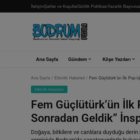
İletişim
Şartlar ve Koşullar
Gizlilik Politikası
Yazarlık Başvuru
Ana Sayfa
Gündem
Köşe Yazıları
Ana Sayfa
Etkinlik Haberleri
Fem Güçlütürk’ün İlk Pop-Up
Etkinlik Haberleri
Fem Güçlütürk’ün İlk 
Sonradan Geldik” İnsp
Doğaya, bitkilere ve canlılara duyduğu derin 
sergisiyle Bodrum’da sanatseverlerle buluşuy