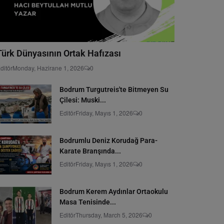
Türk Dünyasının Ortak Hafızası
ditör
Monday, Hazirane 1, 2026
0
Bodrum Turgutreis'te Bitmeyen Su
Çilesi: Muski...
Editör
Friday, Mayıs 1, 2026
0
Bodrumlu Deniz Korudağ Para-
Karate Branşında...
Editör
Friday, Mayıs 1, 2026
0
Bodrum Kerem Aydınlar Ortaokulu
Masa Tenisinde...
Editör
Thursday, March 5, 2026
0