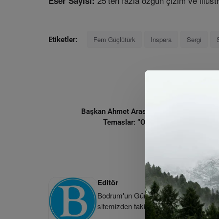
25’ten fazla özgün çizim ve illüs
Eser Sayısı:
Fem Güçlütürk
Inspera
Sergi
Etiketler:
ÖNCEKI MAKA
Başkan Ahmet Aras’tan Bodrum’da Kurum
Temaslar: “Ortak Akılla Geleceği İnş
Editör
Bodrum'un Güncel Haber Kaynağı | Bod
sitemizden takip edebilirsiniz.