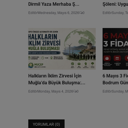
Dirmil Yaza Merhaba Ş...
Şöleni: Uygu
Editör
Wednesday, Mayıs 6, 2026
0
Editör
Sunday, T
Halkların İklim Zirvesi İçin
6 Mayıs 3 F
Muğla’da Büyük Buluşma:...
Bodrum Güneş
Editör
Monday, Mayıs 4, 2026
0
Editör
Sunday, M
YORUMLAR (
0
)