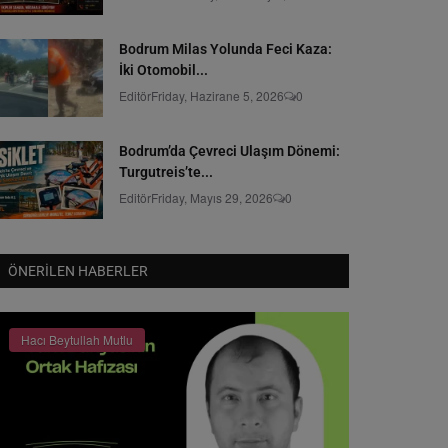
Bodrum Milas Yolunda Feci Kaza:
İki Otomobil...
Editör
Friday, Hazirane 5, 2026
0
Bodrum’da Çevreci Ulaşım Dönemi:
Turgutreis’te...
Editör
Friday, Mayıs 29, 2026
0
ÖNERILEN HABERLER
Hacı Beytullah Mutlu