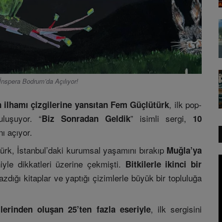
İnspera Bodrum’da Açılıyor!
, ilk pop-
n ilhamı çizgilerine yansıtan Fem Güçlütürk
uluşuyor. “
” isimli sergi,
Biz Sonradan Geldik
10
nı açıyor.
ürk, İstanbul’daki kurumsal yaşamını bırakıp
Muğla’ya
yle dikkatleri üzerine çekmişti.
Bitkilerle ikinci bir
azdığı kitaplar ve yaptığı çizimlerle büyük bir topluluğa
, ilk sergisini
lerinden oluşan 25’ten fazla eseriyle