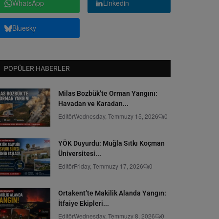
WhatsApp
Linkedin
Bluesky
POPÜLER HABERLER
Milas Bozbük’te Orman Yangını:
Havadan ve Karadan...
Editör
Wednesday, Temmuzy 15, 2026
0
YÖK Duyurdu: Muğla Sıtkı Koçman
Üniversitesi...
Editör
Friday, Temmuzy 17, 2026
0
Ortakent’te Makilik Alanda Yangın:
İtfaiye Ekipleri...
Editör
Wednesday, Temmuzy 8, 2026
0