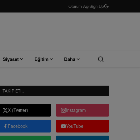
Oturum Aç
/
Sign Up
Siyaset
Eğitim
Daha
TAKIP ET!..
X (Twitter)
Instagram
Facebook
YouTube