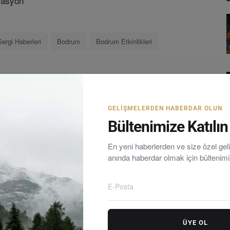
trasyon
Sergi Haberleri
Bodrum
Bodrum Etkinlikleri
LE
SONRAKI MAKALE
GELIŞMELERDEN HABERDAR OLUN
sal
Milas Fesleğen–Demirciler Arasında Yangın İhbarı
Bültenimize Katılın
...
En yeni haberlerden ve size özel ge
anında haberdar olmak için bültenim
rum yarımadasındaki en güncel haberleri tarafsız olarak
ÜYE OL