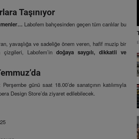
lara Taşınıyor
Labofem bahçesinden geçen tüm canlılar bu
 çimenler…
E
ran, yavaşlığa ve sadeliğe önem veren, hafif muzip bir
n çizgileri, Labofem’in
doğaya saygılı, dikkatli ve
 Temmuz’da
Perşembe günü saat 18.00’de sanatçının katılımıyla
era Design Store’da ziyaret edilebilecek.
025