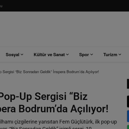
su
Sosyal
Kültür ve Sanat
Spor
Turizm
 Sergisi “Biz Sonradan Geldik” İnspera Bodrum’da Açılıyor!
Pop-Up Sergisi “Biz
era Bodrum’da Açılıyor!
ilhamı çizgilerine yansıtan Fem Güçlütürk, ilk pop-up
or. “Biz Sonradan Geldik” isimli sergi, 10