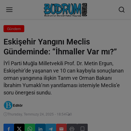
Gündem
Eskişehir Yangını Meclis
Gündeminde: “İhmaller Var mı?”
İYİ Parti Muğla Milletvekili Prof. Dr. Metin Ergun,
Eskişehir’de yaşanan ve 10 can kaybıyla sonuçlanan
orman yangınına ilişkin Tarım ve Orman Bakanı
İbrahim Yumaklı’nın yanıtlaması istemiyle Meclis’e
soru önergesi sundu.
Editör
Thursday, Temmuzy 24, 2025 - 18:54
0