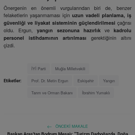
Önergenin en önemli vurgularından biri de, benzer
felaketlerin yaşanmaması için
uzun vadeli planlama, iş
çağrısı
güvenliği ve liyakat sisteminin güçlendirilmesi
oldu. Ergun,
ve
yangın sezonuna hazırlık
kadrolu
gerektiğinin altını
personel istihdamının artırılması
çizdi.
İYİ Parti
Muğla Milletvekili
Prof. Dr. Metin Ergun
Eskişehir
Yangın
Etiketler:
Tarım ve Orman Bakanı
İbrahim Yumaklı
ÖNCEKI MAKALE
Başkan Aras’tan Bodrum Mesajı: “Turizm Darboğazda, Doğa