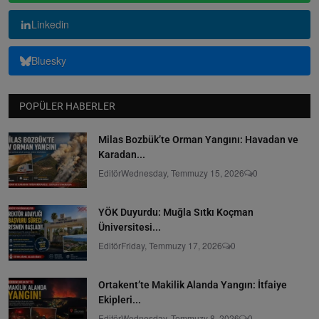
Linkedin
Bluesky
POPÜLER HABERLER
Milas Bozbük’te Orman Yangını: Havadan ve
Karadan...
Editör
Wednesday, Temmuzy 15, 2026
0
YÖK Duyurdu: Muğla Sıtkı Koçman
Üniversitesi...
Editör
Friday, Temmuzy 17, 2026
0
Ortakent’te Makilik Alanda Yangın: İtfaiye
Ekipleri...
Editör
Wednesday, Temmuzy 8, 2026
0