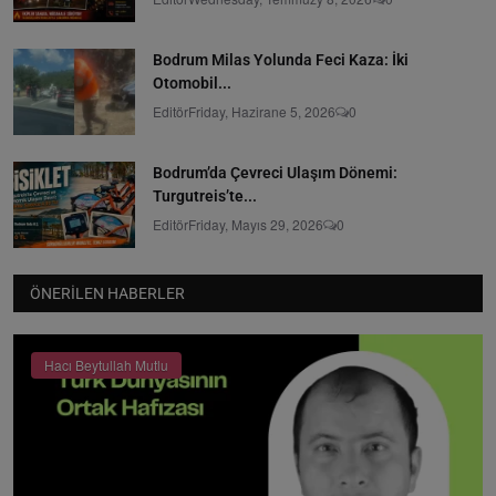
Bodrum Milas Yolunda Feci Kaza: İki
Otomobil...
Editör
Friday, Hazirane 5, 2026
0
Bodrum’da Çevreci Ulaşım Dönemi:
Turgutreis’te...
Editör
Friday, Mayıs 29, 2026
0
ÖNERILEN HABERLER
Hacı Beytullah Mutlu