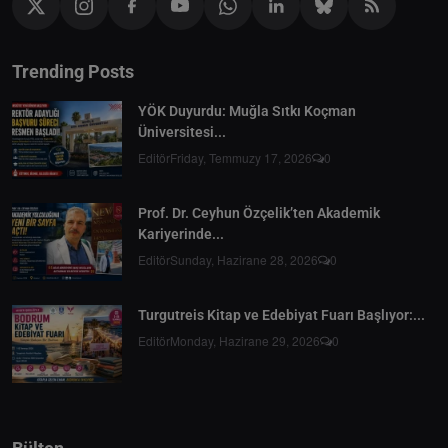
Trending Posts
YÖK Duyurdu: Muğla Sıtkı Koçman
Üniversitesi...
Editör
Friday, Temmuzy 17, 2026
0
Prof. Dr. Ceyhun Özçelik’ten Akademik
Kariyerinde...
Editör
Sunday, Hazirane 28, 2026
0
Turgutreis Kitap ve Edebiyat Fuarı Başlıyor:...
Editör
Monday, Hazirane 29, 2026
0