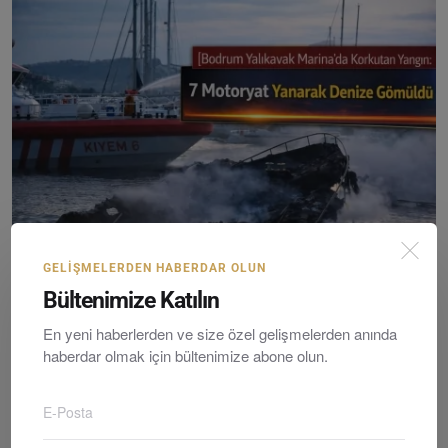
GELIŞMELERDEN HABERDAR OLUN
Bodrum Yalıkavak Marina’da Korkutan Yangın: 7 Motory...
Bültenimize Katılın
Editör
Sunday, March 22, 2026
0
En yeni haberlerden ve size özel gelişmelerden anında
haberdar olmak için bültenimize abone olun.