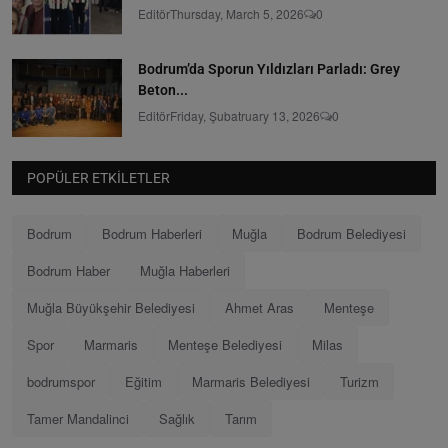
Editör
Thursday, March 5, 2026
0
Bodrum’da Sporun Yıldızları Parladı: Grey
Beton...
Editör
Friday, Şubatruary 13, 2026
0
POPÜLER ETKILETLER
Bodrum
Bodrum Haberleri
Muğla
Bodrum Belediyesi
Bodrum Haber
Muğla Haberleri
Muğla Büyükşehir Belediyesi
Ahmet Aras
Menteşe
Spor
Marmaris
Menteşe Belediyesi
Milas
bodrumspor
Eğitim
Marmaris Belediyesi
Turizm
Tamer Mandalinci
Sağlık
Tarım