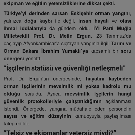
ekipman ve eğitim yetersizliklerine dikkat çekti.
,
Türkiye’yi derinden sarsan Eskişehir orman yangını
yalnızca
ile değil,
ve
doğa kaybı
insan hayatı
olası
da gündem oldu.
ihmal iddialarıyla
İYİ Parti Muğla
, 23 Temmuz’da
Milletvekili Prof. Dr. Metin Ergun
başlayıp Afyonkarahisar’a sıçrayan yangınla ilgili
Tarım ve
kapsamlı bir
Orman Bakanı İbrahim Yumaklı’ya
soru
yöneltti.
önergesi
“İşçilerin statüsü ve güvenliği netleşmeli”
Prof. Dr. Ergun’un önergesinde,
hayatını kaybeden
orman işçilerinin mevsimlik mi yoksa kadrolu mu
soruldu. Ayrıca
olduğu
mevsimlik işçilerin hangi
açıklanması
güvenlik protokolleriyle çalıştırıldığının
istendi. Önergede, yangına müdahale eden personelin
kamuoyuyla paylaşılması
sayısı ve eğitim düzeyinin
talep edildi.
“Telsiz ve ekipmanlar yetersiz miydi?”