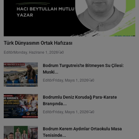
Türk Dünyasının Ortak Hafızası
Editör
Monday, Hazirane 1, 2026
0
Bodrum Turgutreis'te Bitmeyen Su Çilesi:
Muski...
Editör
Friday, Mayıs 1, 2026
0
Bodrumlu Deniz Korudağ Para-Karate
Branşında...
Editör
Friday, Mayıs 1, 2026
0
Bodrum Kerem Aydınlar Ortaokulu Masa
Tenisinde...