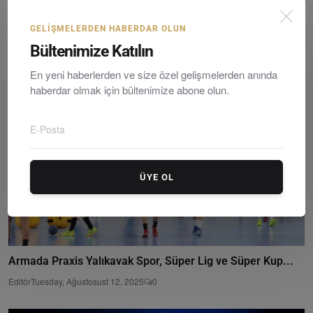
Armada Praxis Yalıkavakspor’dan Milli Takıma Dev Çık...
GELIŞMELERDEN HABERDAR OLUN
Editör
Saturday, Ocakuary 24, 2026
0
Bültenimize Katılın
En yeni haberlerden ve size özel gelişmelerden anında
haberdar olmak için bültenimize abone olun.
ÜYE OL
Armada Praxis Yalıkavak Spor, Süper Lig ve Süper Kup...
Editör
Tuesday, Ağustosust 12, 2025
0