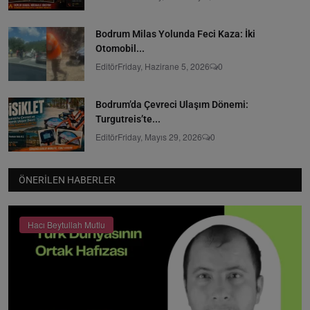
Bodrum Milas Yolunda Feci Kaza: İki
Otomobil...
Editör
Friday, Hazirane 5, 2026
0
Bodrum’da Çevreci Ulaşım Dönemi:
Turgutreis’te...
Editör
Friday, Mayıs 29, 2026
0
ÖNERILEN HABERLER
Hacı Beytullah Mutlu