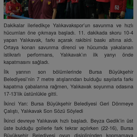
Dakikalar ilerledikçe Yalıkavakspor’un savunma ve hızlı
hücumları öne çıkmaya başladı. 11. dakikada skoru 10-4
yapan Yalıkavak, farkı açarak rakibini baskı altına aldı.
Ortaya konan savunma direnci ve hücumda yakalanan
istikrarlı performans, Yalıkavak’ın ilk yarıyı önde
kapatmasını sağladı.
İlk yarının son bölümlerinde Bursa Büyükşehir
Belediyesi’nin 7 metre atışlarından bulduğu sayılarla farkı
kapatma çabalarına rağmen, Yalıkavak soyunma odasına
17-13’lik üstünlükle gitti.
İkinci Yarı: Bursa Büyükşehir Belediyesi Geri Dönmeye
Çalıştı, Yalıkavak Son Sözü Söyledi
İkinci devreye Yalıkavak hızlı başladı. Beyza Gedik’in üst
üste bulduğu gollerle fark tekrar açılırken (22-16), Bursa
Büyükşehir Belediyesi oyun disiplininden kopmamaya