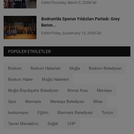
Editör
Thursday, March 5, 2026
0
Bodrum’da Sporun Yıldızları Parladı: Grey
Beton...
Editör
Friday, Şubatruary 13, 2026
0
POPÜLER ETKILETLER
Bodrum
Bodrum Haberleri
Muğla
Bodrum Belediyesi
Bodrum Haber
Muğla Haberleri
Muğla Büyükşehir Belediyesi
Ahmet Aras
Menteşe
Spor
Marmaris
Menteşe Belediyesi
Milas
bodrumspor
Eğitim
Marmaris Belediyesi
Turizm
Tamer Mandalinci
Sağlık
CHP