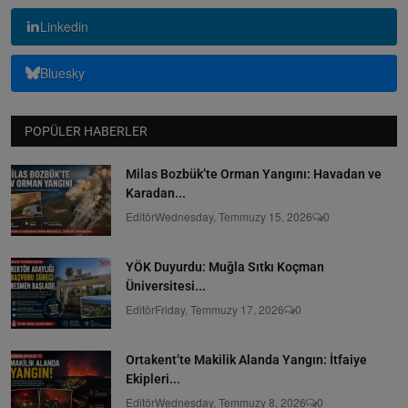
Linkedin
Bluesky
POPÜLER HABERLER
Milas Bozbük’te Orman Yangını: Havadan ve
Karadan...
Editör
Wednesday, Temmuzy 15, 2026
0
YÖK Duyurdu: Muğla Sıtkı Koçman
Üniversitesi...
Editör
Friday, Temmuzy 17, 2026
0
Ortakent’te Makilik Alanda Yangın: İtfaiye
Ekipleri...
Editör
Wednesday, Temmuzy 8, 2026
0