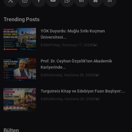
Trending Posts
YÖK Duyurdu: Muğla Sıtkı Koçman
Üniversitesi...
Editör
Friday, Temmuzy 17, 2026
0
Prof. Dr. Ceyhun Özçelik’ten Akademik
Kariyerinde...
Editör
Sunday, Hazirane 28, 2026
0
Turgutreis Kitap ve Edebiyat Fuarı Başlıyor:...
Editör
Monday, Hazirane 29, 2026
0
Bülten