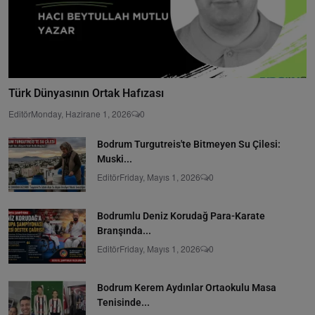
Türk Dünyasının Ortak Hafızası
Editör
Monday, Hazirane 1, 2026
0
Bodrum Turgutreis'te Bitmeyen Su Çilesi:
Muski...
Editör
Friday, Mayıs 1, 2026
0
Bodrumlu Deniz Korudağ Para-Karate
Branşında...
Editör
Friday, Mayıs 1, 2026
0
Bodrum Kerem Aydınlar Ortaokulu Masa
Tenisinde...