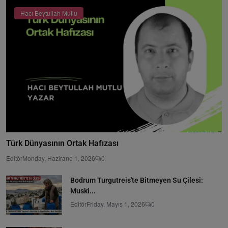
Hacı Beytullah Mutlu
Türk Dünyasının Ortak Hafızası
Editör
Monday, Hazirane 1, 2026
0
Bodrum Turgutreis'te Bitmeyen Su Çilesi:
Muski...
Editör
Friday, Mayıs 1, 2026
0