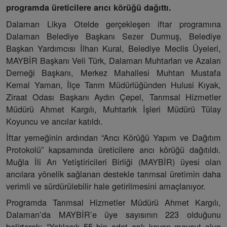
programda üreticilere arıcı körüğü dağıttı.
Dalaman Likya Otelde gerçekleşen iftar programına
Dalaman Belediye Başkanı Sezer Durmuş, Belediye
Başkan Yardımcısı İlhan Kural, Belediye Meclis Üyeleri,
MAYBİR Başkanı Veli Türk, Dalaman Muhtarları ve Azaları
Derneği Başkanı, Merkez Mahallesi Muhtarı Mustafa
Kemal Yaman, İlçe Tarım Müdürlüğünden Hulusi Kıyak,
Ziraat Odası Başkanı Aydın Çepel, Tarımsal Hizmetler
Müdürü Ahmet Kargılı, Muhtarlık İşleri Müdürü Tülay
Koyuncu ve arıcılar katıldı.
İftar yemeğinin ardından “Arıcı Körüğü Yapım ve Dağıtım
Protokolü” kapsamında üreticilere arıcı körüğü dağıtıldı.
Muğla İli Arı Yetiştiricileri Birliği (MAYBİR) üyesi olan
arıcılara yönelik sağlanan destekle tarımsal üretimin daha
verimli ve sürdürülebilir hale getirilmesini amaçlanıyor.
Programda Tarımsal Hizmetler Müdürü Ahmet Kargılı,
Dalaman’da MAYBİR’e üye sayısının 223 olduğunu
belirterek; “Yaklaşık 55 bin adet arılı kovan mevcut olup