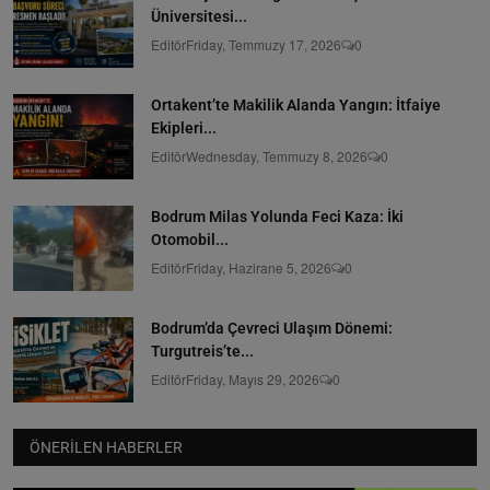
Üniversitesi...
Editör
Friday, Temmuzy 17, 2026
0
Ortakent’te Makilik Alanda Yangın: İtfaiye
Ekipleri...
Editör
Wednesday, Temmuzy 8, 2026
0
Bodrum Milas Yolunda Feci Kaza: İki
Otomobil...
Editör
Friday, Hazirane 5, 2026
0
Bodrum’da Çevreci Ulaşım Dönemi:
Turgutreis’te...
Editör
Friday, Mayıs 29, 2026
0
ÖNERILEN HABERLER