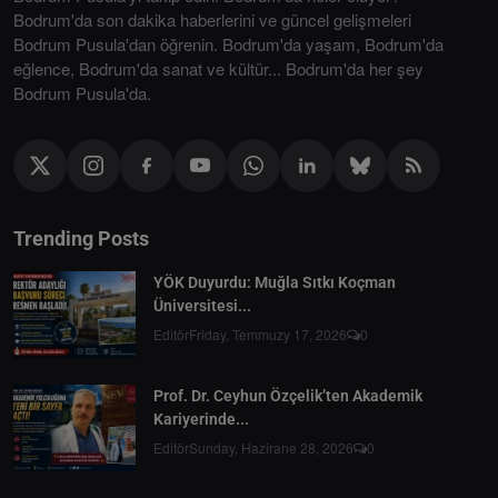
Bodrum'da son dakika haberlerini ve güncel gelişmeleri
Bodrum Pusula'dan öğrenin. Bodrum'da yaşam, Bodrum'da
eğlence, Bodrum'da sanat ve kültür... Bodrum'da her şey
Bodrum Pusula'da.
Trending Posts
YÖK Duyurdu: Muğla Sıtkı Koçman
Üniversitesi...
Editör
Friday, Temmuzy 17, 2026
0
Prof. Dr. Ceyhun Özçelik’ten Akademik
Kariyerinde...
Editör
Sunday, Hazirane 28, 2026
0