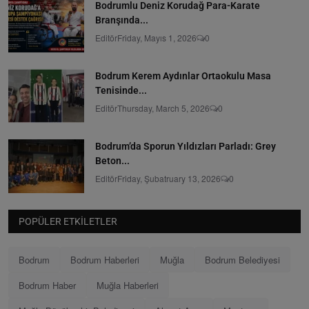
Bodrumlu Deniz Korudağ Para-Karate
Branşında...
Editör
Friday, Mayıs 1, 2026
0
Bodrum Kerem Aydınlar Ortaokulu Masa
Tenisinde...
Editör
Thursday, March 5, 2026
0
Bodrum’da Sporun Yıldızları Parladı: Grey
Beton...
Editör
Friday, Şubatruary 13, 2026
0
POPÜLER ETKILETLER
Bodrum
Bodrum Haberleri
Muğla
Bodrum Belediyesi
Bodrum Haber
Muğla Haberleri