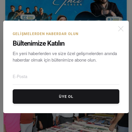
GELIŞMELERDEN HABERDAR OLUN
Bültenimize Katılın
Dalaman’da Yaz Coşkusu Başlıyor! 2025 Dalaman Yaz Fe...
Editör
Friday, Temmuzy 4, 2025
0
En yeni haberlerden ve size özel gelişmelerden anında
haberdar olmak için bültenimize abone olun.
ÜYE OL