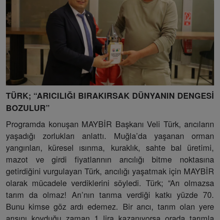
TÜRK; “ARICILIĞI BIRAKIRSAK DÜNYANIN DENGESİ
BOZULUR”
Programda konuşan MAYBİR Başkanı Veli Türk, arıcıların
yaşadığı zorlukları anlattı. Muğla’da yaşanan orman
yangınları, küresel ısınma, kuraklık, sahte bal üretimi,
mazot ve girdi fiyatlarının arıcılığı bitme noktasına
getirdiğini vurgulayan Türk, arıcılığı yaşatmak için MAYBİR
olarak mücadele verdiklerini söyledi. Türk; “Arı olmazsa
tarım da olmaz! Arı’nın tarıma verdiği katkı yüzde 70.
Bunu kimse göz ardı edemez. Bir arıcı, tarım olan yere
arısını koyduğu zaman 1 lira kazanıyorsa orada tarımla