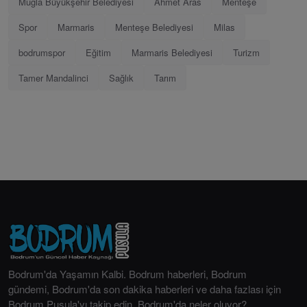
Muğla Büyükşehir Belediyesi
Ahmet Aras
Menteşe
Spor
Marmaris
Menteşe Belediyesi
Milas
bodrumspor
Eğitim
Marmaris Belediyesi
Turizm
Tamer Mandalinci
Sağlık
Tarım
Bodrum'da Yaşamın Kalbi. Bodrum haberleri, Bodrum
gündemi, Bodrum'da son dakika haberleri ve daha fazlası için
Bodrum Pusula'yı takip edin. Bodrum'da neler oluyor?