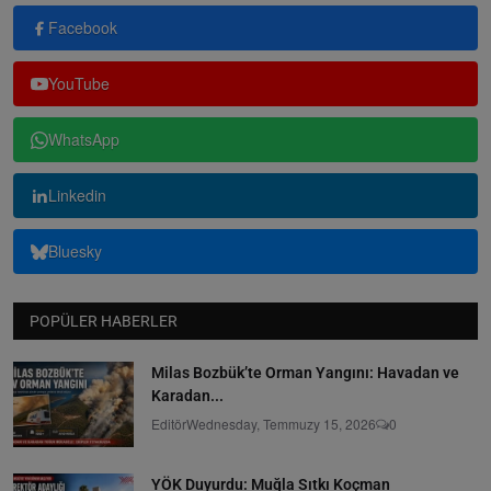
Facebook
YouTube
WhatsApp
Linkedin
Bluesky
POPÜLER HABERLER
Milas Bozbük’te Orman Yangını: Havadan ve
Karadan...
Editör
Wednesday, Temmuzy 15, 2026
0
YÖK Duyurdu: Muğla Sıtkı Koçman