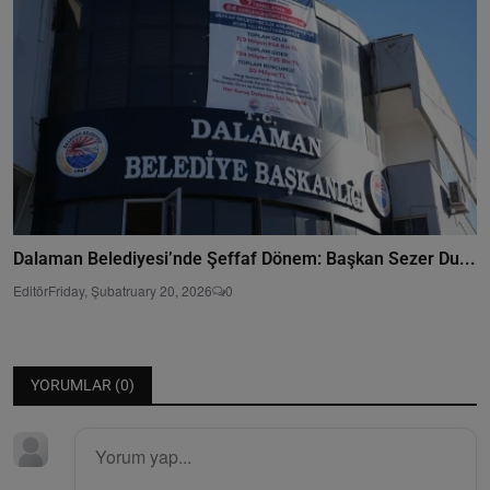
Dalaman Belediyesi’nde Şeffaf Dönem: Başkan Sezer Du...
Editör
Friday, Şubatruary 20, 2026
0
YORUMLAR (
0
)