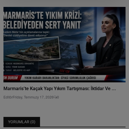
Marmaris’te Kaçak Yapı Yıkım Tartışması: İktidar Ve ...
Editör
Friday, Temmuzy 17, 2026
0
YORUMLAR (
0
)