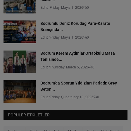
Editör
Friday, Mayıs 1, 2026
0
Bodrumlu Deniz Korudağ Para-Karate
Branşında...
Editör
Friday, Mayıs 1, 2026
0
Bodrum Kerem Aydınlar Ortaokulu Masa
Tenisinde...
Editör
Thursday, March 5, 2026
0
Bodrum’da Sporun Yıldızları Parladı: Grey
Beton...
Editör
Friday, Şubatruary 13, 2026
0
POPÜLER ETKILETLER