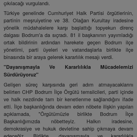
çıkılacağı vurgulandı.
Türkiye genelinde Cumhuriyet Halk Partisi örgütlerinin,
partinin meşruiyetine ve 38. Olağan Kurultay iradesine
yönelik müdahalelere karşı başlattığı topyekun direnç
dalgası Bodrum'a da sıçradı. 81 il başkanının yayımladığı
ortak bildirinin ardından harekete geçen Bodrum ilçe
yönetimi, parti üyeleri ve vatandaşlarla birlikte ilçe
binasında bir araya gelerek kararlılık mesajı verdi.
"Dayanışmayla Ve Kararlılıkla Mücadelemizi
Sürdürüyoruz"
Gelişen süreç karşısında geri adım atmayacaklarını
belirten CHP Bodrum İlçe Örgütü temsilcileri, parti içinde
ve halk nezdinde tam bir kenetlenme sağlandığını ifade
etti. İlçe başkanlığında devam eden nöbete ilişkin yapılan
açıklamada, "Örgütümüzle birlikte Bodrum İlçe
Başkanlığımızda nöbetteyiz. Halkın iradesine,
demokrasiye ve hukuk devletine sahip çıkmaya devam
edeceğiz. Birlikte, dayanışmayla ve kararlılıkla