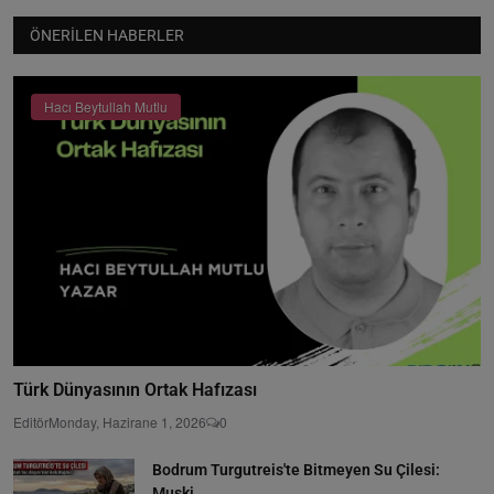
ÖNERILEN HABERLER
Hacı Beytullah Mutlu
Türk Dünyasının Ortak Hafızası
Editör
Monday, Hazirane 1, 2026
0
Bodrum Turgutreis'te Bitmeyen Su Çilesi:
Muski...