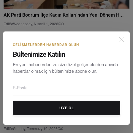
AK Parti Bodrum İlçe Kadın Kolları’ndan Yeni Dönem H...
Editör
Wednesday, Nisanil 1, 2026
0
GELIŞMELERDEN HABERDAR OLUN
Bültenimize Katılın
En yeni haberlerden ve size özel gelişmelerden anında
haberdar olmak için bültenimize abone olun.
ÜYE OL
Alkım Denizaslanı’ndan Sürpriz Veda: 14 Yıllık CHP Ü...
Editör
Sunday, Temmuzy 19, 2026
0