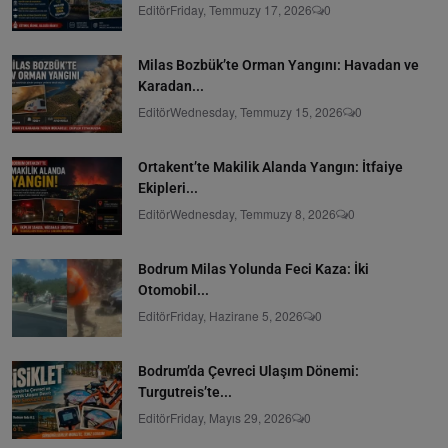
Editör
Friday, Temmuzy 17, 2026
0
Milas Bozbük’te Orman Yangını: Havadan ve
Karadan...
Editör
Wednesday, Temmuzy 15, 2026
0
Ortakent’te Makilik Alanda Yangın: İtfaiye
Ekipleri...
Editör
Wednesday, Temmuzy 8, 2026
0
Bodrum Milas Yolunda Feci Kaza: İki
Otomobil...
Editör
Friday, Hazirane 5, 2026
0
Bodrum’da Çevreci Ulaşım Dönemi:
Turgutreis’te...
Editör
Friday, Mayıs 29, 2026
0