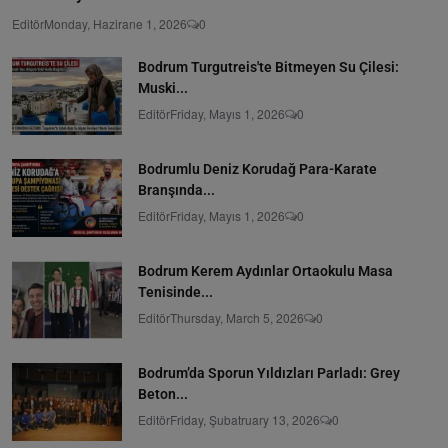
Editör
Monday, Hazirane 1, 2026
0
Bodrum Turgutreis'te Bitmeyen Su Çilesi:
Muski...
Editör
Friday, Mayıs 1, 2026
0
Bodrumlu Deniz Korudağ Para-Karate
Branşında...
Editör
Friday, Mayıs 1, 2026
0
Bodrum Kerem Aydınlar Ortaokulu Masa
Tenisinde...
Editör
Thursday, March 5, 2026
0
Bodrum’da Sporun Yıldızları Parladı: Grey
Beton...
Editör
Friday, Şubatruary 13, 2026
0