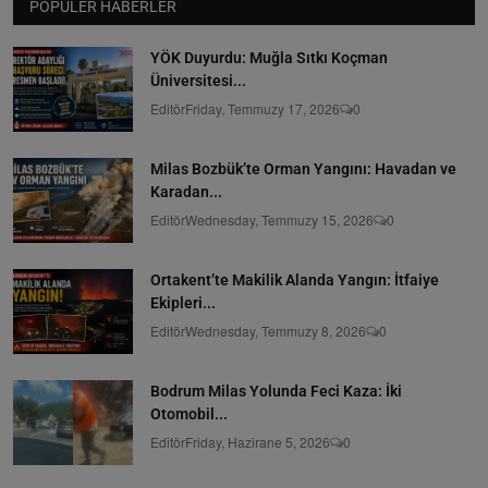
POPÜLER HABERLER
YÖK Duyurdu: Muğla Sıtkı Koçman
Üniversitesi...
Editör
Friday, Temmuzy 17, 2026
0
Milas Bozbük’te Orman Yangını: Havadan ve
Karadan...
Editör
Wednesday, Temmuzy 15, 2026
0
Ortakent’te Makilik Alanda Yangın: İtfaiye
Ekipleri...
Editör
Wednesday, Temmuzy 8, 2026
0
Bodrum Milas Yolunda Feci Kaza: İki
Otomobil...
Editör
Friday, Hazirane 5, 2026
0