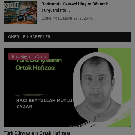
Bodrum’da Çevreci Ulaşım Dönemi:
Turgutreis’te...
Editör
Friday, Mayıs 29, 2026
0
ÖNERILEN HABERLER
Hacı Beytullah Mutlu
Türk Dünyasının Ortak Hafızası