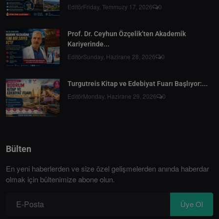
Editör
Friday, Temmuzy 17, 2026
0
Prof. Dr. Ceyhun Özçelik’ten Akademik
Kariyerinde...
Editör
Sunday, Hazirane 28, 2026
0
Turgutreis Kitap ve Edebiyat Fuarı Başlıyor:...
Editör
Monday, Hazirane 29, 2026
0
Bülten
En yeni haberlerden ve size özel gelişmelerden anında haberdar
olmak için bültenimize abone olun.
Üye Ol