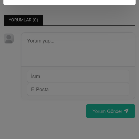
YORUMLAR (
0
)
Yorum Gönder