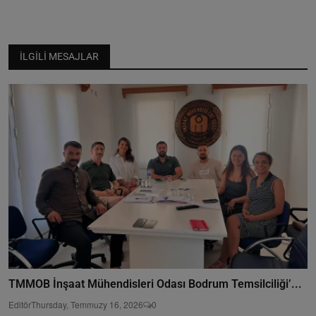
İLGILI MESAJLAR
TMMOB İnşaat Mühendisleri Odası Bodrum Temsilciliği’...
Editör
Thursday, Temmuzy 16, 2026
0