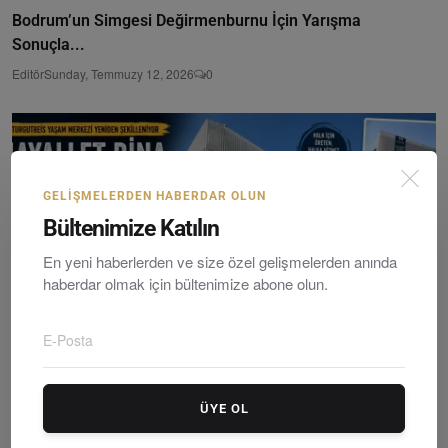
Bodrum’un Simgesi Değirmenburnu İçin Yarışma
Sonuçla...
Editör
Sunday, Temmuzy 12, 2026
0
GELIŞMELERDEN HABERDAR OLUN
Bültenimize Katılın
En yeni haberlerden ve size özel gelişmelerden anında
haberdar olmak için bültenimize abone olun.
Turgutreis Yaşam Merkezi’nde Dönüşüm Başladı: Halk M...
ÜYE OL
Editör
Wednesday, Temmuzy 8, 2026
0