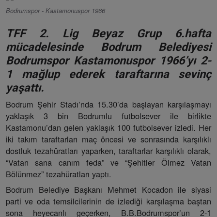
Bodrumspor - Kastamonuspor 1966
TFF 2. Lig Beyaz Grup 6.hafta
mücadelesinde Bodrum Belediyesi
Bodrumspor Kastamonuspor 1966’yı 2-
1 mağlup ederek taraftarına sevinç
yaşattı.
Bodrum Şehir Stadı’nda 15.30’da başlayan karşılaşmayı
yaklaşık 3 bin Bodrumlu futbolsever ile birlikte
Kastamonu’dan gelen yaklaşık 100 futbolsever izledi. Her
iki takım taraftarları maç öncesi ve sonrasında karşılıklı
dostluk tezahüratları yaparken, taraftarlar karşılıklı olarak,
“Vatan sana canım feda” ve “Şehitler Ölmez Vatan
Bölünmez” tezahüratları yaptı.
Bodrum Belediye Başkanı Mehmet Kocadon ile siyasi
parti ve oda temsilcilerinin de izlediği karşılaşma baştan
sona heyecanlı geçerken, B.B.Bodrumspor’un 2-1