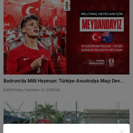
Bodrum’da Milli Heyecan: Türkiye-Avustralya Maçı Dev...
Editör
Friday, Hazirane 12, 2026
0