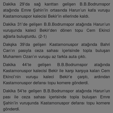
Dakika 29’da sağ kanttan gelişen B.B.Bodrumspor
atağında Emre Şahin’in ortasında Harun’un kafa vuruşu
Kastamonuspor kalecisi Bekir’in ellerinde kaldı.
Dakika 31’de gelişen B.B.Bodrumspor atağında Harun’un
vuruşunda kaleci Bekir’den dönen topu Cem Ekinci
ağlarla buluşturdu. (2-1)
Dakşka 39’da gelişen Kastamonuspor atağında Bahri
Can’ın pasıyla ceza sahası içerisinde topla buluşan
Muharrem Ozan’ın vuruşu az farkla auta çıktı.
Dakika 44’te gelişen B.B.Bodrumspor atağında
Kastamonuspor kalecisi Bekir ile karşı karşıya kalan Cem
Ekinci’nin vuruşu kaleci Bekir’e çarptı, ardından
Kastamonuspor defansı topu kornere gönderdi.
Dakika 54’te gelişen B.B.Bodrumspor atağında Harun’un
pası ile ceza sahası içerisinde topla buluşan Emre
Şahin’in vuruşunda Kastamonuspor defansı topu kornere
gönderdi.