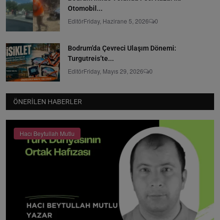
Otomobil...
Editör
Friday, Hazirane 5, 2026
0
Bodrum’da Çevreci Ulaşım Dönemi:
Turgutreis’te...
Editör
Friday, Mayıs 29, 2026
0
ÖNERILEN HABERLER
Hacı Beytullah Mutlu