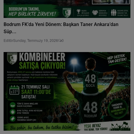
Bodrum FK’da Yeni Dönem: Başkan Taner Ankara’dan
Süp...
Editör
Sunday, Temmuzy 19, 2026
0