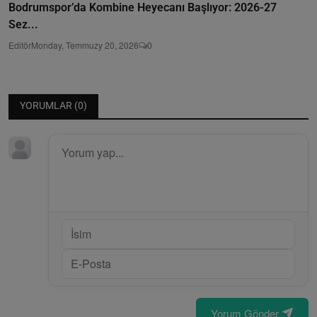
Bodrumspor’da Kombine Heyecanı Başlıyor: 2026-27
Sez...
Editör
Monday, Temmuzy 20, 2026
0
YORUMLAR (
0
)
Yorum Gönder