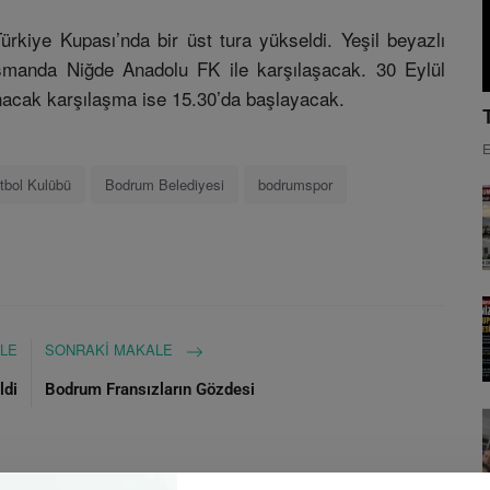
ürkiye Kupası’nda bir üst tura yükseldi. Yeşil beyazlı
asmanda Niğde Anadolu FK ile karşılaşacak. 30 Eylül
cak karşılaşma ise 15.30’da başlayacak.
E
tbol Kulübü
Bodrum Belediyesi
bodrumspor
LE
SONRAKI MAKALE
ldi
Bodrum Fransızların Gözdesi