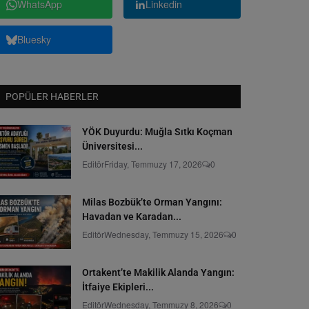
WhatsApp
Linkedin
Bluesky
POPÜLER HABERLER
YÖK Duyurdu: Muğla Sıtkı Koçman
Üniversitesi...
Editör
Friday, Temmuzy 17, 2026
0
Milas Bozbük’te Orman Yangını:
Havadan ve Karadan...
Editör
Wednesday, Temmuzy 15, 2026
0
Ortakent’te Makilik Alanda Yangın:
İtfaiye Ekipleri...
Editör
Wednesday, Temmuzy 8, 2026
0