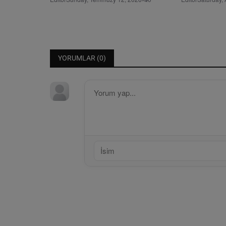
YORUMLAR (
0
)