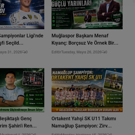
Şampiyonlar Ligi'nde
Muğlaspor Başkanı Menaf
i Seçild...
Kıyanç: Borçsuz Ve Örnek Bir...
ayıs 31, 2026
0
Editör
Tuesday, Mayıs 26, 2026
0
eşiktaşlı Genç
Ortakent Yahşi SK U11 Takımı
im Şahin'i Ren...
Namağlup Şampiyon: Zirv...
Ağustosust 1, 2026
0
Editör
Monday, Hazirane 15, 2026
0