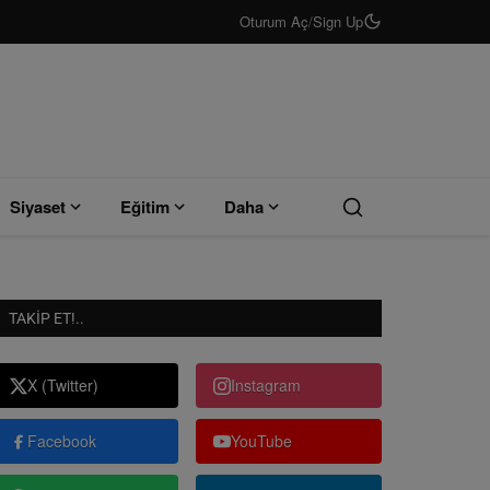
Oturum Aç
/
Sign Up
Siyaset
Eğitim
Daha
TAKIP ET!..
X (Twitter)
Instagram
Facebook
YouTube