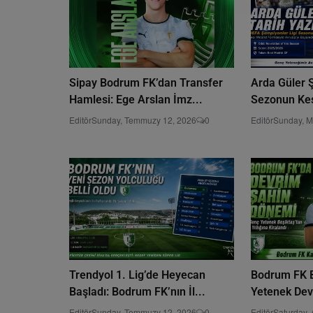
Sipay Bodrum FK’dan Transfer
Arda Güler 
Hamlesi: Ege Arslan İmz...
Sezonun Keşf
Editör
Sunday, Temmuzy 12, 2026
0
Editör
Sunday, M
Trendyol 1. Lig’de Heyecan
Bodrum FK B
Başladı: Bodrum FK’nın İl...
Yetenek Devr
Editör
Sunday, Temmuzy 12, 2026
0
Editör
Saturday, 