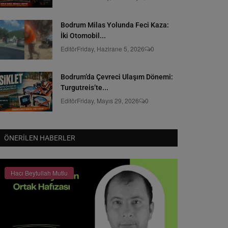
Bodrum Milas Yolunda Feci Kaza:
İki Otomobil...
Editör
Friday, Hazirane 5, 2026
0
Bodrum’da Çevreci Ulaşım Dönemi:
Turgutreis’te...
Editör
Friday, Mayıs 29, 2026
0
ÖNERILEN HABERLER
Hacı Beytullah Mutlu