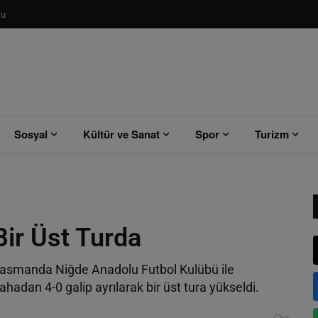
su
Sosyal
Kültür ve Sanat
Spor
Turizm
ir Üst Turda
lasmanda Niğde Anadolu Futbol Kulübü ile
adan 4-0 galip ayrılarak bir üst tura yükseldi.