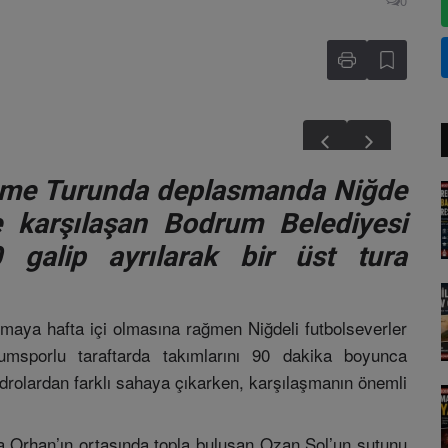
0
Eleme Turunda deplasmanda Niğde
e karşılaşan Bodrum Belediyesi
galip ayrılarak bir üst tura
aya hafta içi olmasına rağmen Niğdeli futbolseverler
umsporlu taraftarda takımlarını 90 dakika boyunca
adrolardan farklı sahaya çıkarken, karşılaşmanın önemli
 Orhan’ın ortasında topla buluşan Ozan Sol’un şutunu