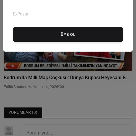
ÜYE OL
Bodrum’da Milli Maç Coşkusu: Dünya Kupası Heyecanı B...
Editör
Sunday, Hazirane 14, 2026
0
YORUMLAR (
0
)