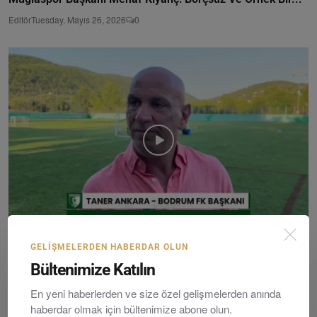
Editör
Tuesday, Mayıs 26, 2026
0
Bodrum FK Başkanı Taner Ankara'dan Taraftara Net Mes...
GELIŞMELERDEN HABERDAR OLUN
Bültenimize Katılın
Editör
Thursday, Ağustosust 6, 2026
0
En yeni haberlerden ve size özel gelişmelerden anında
haberdar olmak için bültenimize abone olun.