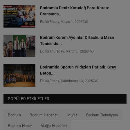
Bodrumlu Deniz Korudağ Para-Karate
Branşında...
Editör
Friday, Mayıs 1, 2026
0
Bodrum Kerem Aydınlar Ortaokulu Masa
Tenisinde...
Editör
Thursday, March 5, 2026
0
Bodrum’da Sporun Yıldızları Parladı: Grey
Beton...
Editör
Friday, Şubatruary 13, 2026
0
POPÜLER ETKILETLER
Bodrum
Bodrum Haberleri
Muğla
Bodrum Belediyesi
Bodrum Haber
Muğla Haberleri