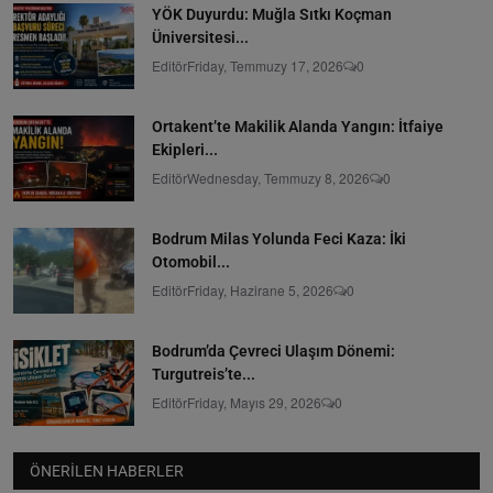
YÖK Duyurdu: Muğla Sıtkı Koçman
Üniversitesi...
Editör
Friday, Temmuzy 17, 2026
0
Ortakent’te Makilik Alanda Yangın: İtfaiye
Ekipleri...
Editör
Wednesday, Temmuzy 8, 2026
0
Bodrum Milas Yolunda Feci Kaza: İki
Otomobil...
Editör
Friday, Hazirane 5, 2026
0
Bodrum’da Çevreci Ulaşım Dönemi:
Turgutreis’te...
Editör
Friday, Mayıs 29, 2026
0
ÖNERILEN HABERLER