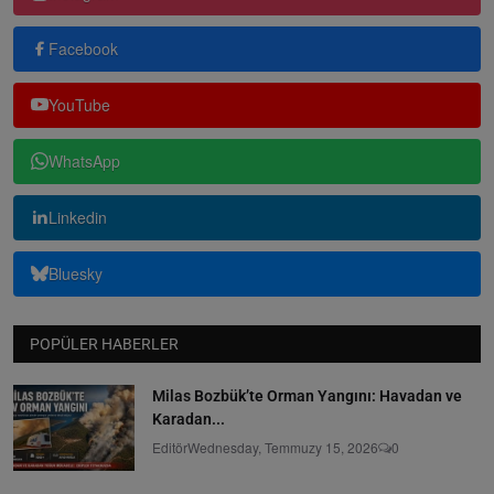
Facebook
YouTube
WhatsApp
Linkedin
Bluesky
POPÜLER HABERLER
Milas Bozbük’te Orman Yangını: Havadan ve
Karadan...
Editör
Wednesday, Temmuzy 15, 2026
0