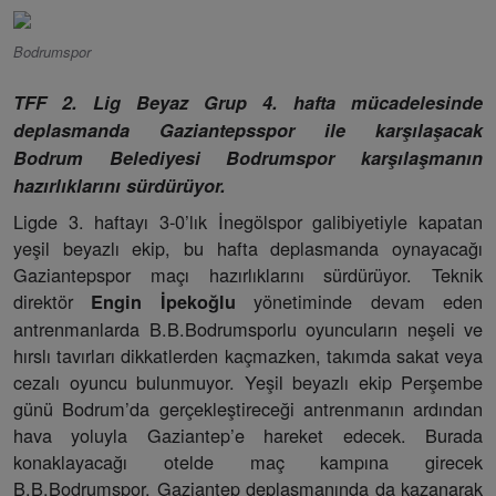
Bodrumspor
TFF 2. Lig Beyaz Grup 4. hafta mücadelesinde
deplasmanda Gaziantepsspor ile karşılaşacak
Bodrum Belediyesi Bodrumspor karşılaşmanın
hazırlıklarını sürdürüyor.
Ligde 3. haftayı 3-0’lık İnegölspor galibiyetiyle kapatan
yeşil beyazlı ekip, bu hafta deplasmanda oynayacağı
Gaziantepspor maçı hazırlıklarını sürdürüyor. Teknik
direktör
yönetiminde devam eden
Engin İpekoğlu
antrenmanlarda B.B.Bodrumsporlu oyuncuların neşeli ve
hırslı tavırları dikkatlerden kaçmazken, takımda sakat veya
cezalı oyuncu bulunmuyor. Yeşil beyazlı ekip Perşembe
günü Bodrum’da gerçekleştireceği antrenmanın ardından
hava yoluyla Gaziantep’e hareket edecek. Burada
konaklayacağı otelde maç kampına girecek
B.B.Bodrumspor, Gaziantep deplasmanında da kazanarak