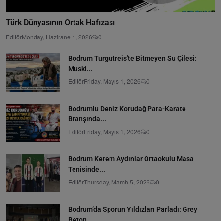
Türk Dünyasının Ortak Hafızası
Editör
Monday, Hazirane 1, 2026
0
Bodrum Turgutreis'te Bitmeyen Su Çilesi:
Muski...
Editör
Friday, Mayıs 1, 2026
0
Bodrumlu Deniz Korudağ Para-Karate
Branşında...
Editör
Friday, Mayıs 1, 2026
0
Bodrum Kerem Aydınlar Ortaokulu Masa
Tenisinde...
Editör
Thursday, March 5, 2026
0
Bodrum’da Sporun Yıldızları Parladı: Grey
Beton...