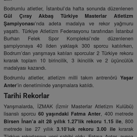
Bodrumlu atletler, İstanbul’da hafta sonunda düzenlenen
Gül Çıray Akbaş Türkiye Masterlar Atletizm
’nda adeta madalya ve rekor yağmuru
Şampiyonası
yaşattı. Türkiye Atletizm Federasyonu tarafından İstanbul
Burhan Felek Spor Kompleksi’nde düzenlenen
şampiyonaya 40 ilden yaklaşık 300 sporcu katılırken,
Bodrum’dan yarışmaya katılan sporcular 2 Türkiye rekoru
kırarak toplam 10 birincilik, 3 ikincilik ve 2 üçüncülük
madalyası kazandı.
Bodrumlu atletler, atletizm milli takım antrenörü
Yaşar
’in denetiminde yarışmalara katıldı.
Anter
Tarihi Rekorlar
Yarışmalarda, İZMAK (İzmir Masterlar Atletizm Kulübü)
lisanslı sporcu
, 400 metrede
60 yaşındaki Fatma Anter
, 800
Birsen İnan’a ait 28 yıllık 1.27'lik rekoru 1.15 ile
metrede ise 27 yıllık
kırarak
3.10’luk rekoru 3.00 ile
Türkiye rekorlarının yeni sahibi oldu. Fatma Anter, ayrıca