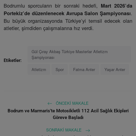
Bodrumlu sporcuların bir sonraki hedefi,
Mart 2026’da
.
Portekiz’de düzenlenecek Avrupa Salon Şampiyonası
Bu büyük organizasyonda Türkiye’yi temsil edecek olan
atletler, şimdiden çalışmalarına hız verdi.
Gül Çıray Akbaş Türkiye Masterlar Atletizm
Şampiyonası
Etiketler:
Atletizm
Spor
Fatma Anter
Yaşar Anter
ÖNCEKI MAKALE
Bodrum ve Marmaris’te Motosikletli 112 Acil Sağlık Ekipleri
Göreve Başladı
SONRAKI MAKALE