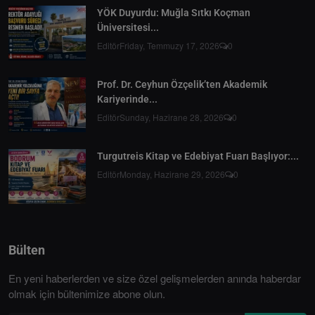
YÖK Duyurdu: Muğla Sıtkı Koçman
Üniversitesi...
Editör
Friday, Temmuzy 17, 2026
0
Prof. Dr. Ceyhun Özçelik’ten Akademik
Kariyerinde...
Editör
Sunday, Hazirane 28, 2026
0
Turgutreis Kitap ve Edebiyat Fuarı Başlıyor:...
Editör
Monday, Hazirane 29, 2026
0
Bülten
En yeni haberlerden ve size özel gelişmelerden anında haberdar
olmak için bültenimize abone olun.