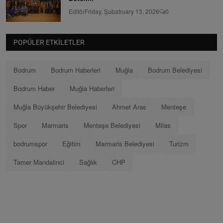
Editör
Friday, Şubatruary 13, 2026
0
POPÜLER ETKILETLER
Bodrum
Bodrum Haberleri
Muğla
Bodrum Belediyesi
Bodrum Haber
Muğla Haberleri
Muğla Büyükşehir Belediyesi
Ahmet Aras
Menteşe
Spor
Marmaris
Menteşe Belediyesi
Milas
bodrumspor
Eğitim
Marmaris Belediyesi
Turizm
Tamer Mandalinci
Sağlık
CHP