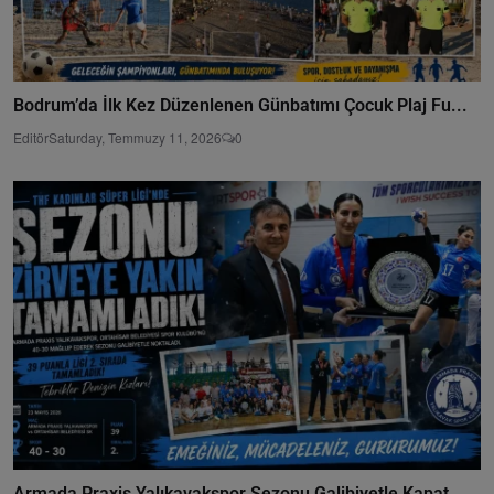
Bodrum’da İlk Kez Düzenlenen Günbatımı Çocuk Plaj Fu...
Editör
Saturday, Temmuzy 11, 2026
0
Armada Praxis Yalıkavakspor Sezonu Galibiyetle Kapat...