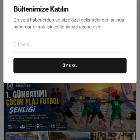
Bültenimize Katılın
En yeni haberlerden ve size özel gelişmelerden anında
haberdar olmak için bültenimize abone olun.
Altınordu Bodrum Futbol Okulları’nda Babalar Günü Co...
ÜYE OL
Editör
Monday, Hazirane 22, 2026
0