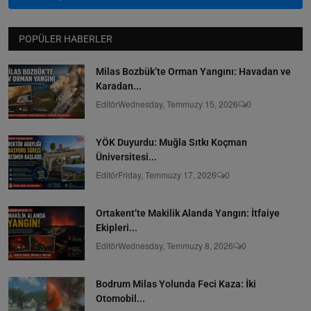
POPÜLER HABERLER
Milas Bozbük’te Orman Yangını: Havadan ve
Karadan...
Editör
Wednesday, Temmuzy 15, 2026
0
YÖK Duyurdu: Muğla Sıtkı Koçman
Üniversitesi...
Editör
Friday, Temmuzy 17, 2026
0
Ortakent’te Makilik Alanda Yangın: İtfaiye
Ekipleri...
Editör
Wednesday, Temmuzy 8, 2026
0
Bodrum Milas Yolunda Feci Kaza: İki
Otomobil...