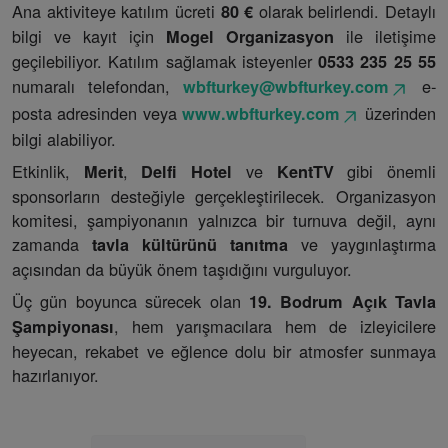
Ana aktiviteye katılım ücreti
olarak belirlendi. Detaylı
80 €
bilgi ve kayıt için
ile iletişime
Mogel Organizasyon
geçilebiliyor. Katılım sağlamak isteyenler
0533 235 25 55
numaralı telefondan,
e-
wbfturkey@wbfturkey.com
posta adresinden veya
üzerinden
www.wbfturkey.com
bilgi alabiliyor.
Etkinlik,
,
ve
gibi önemli
Merit
Delfi Hotel
KentTV
sponsorların desteğiyle gerçekleştirilecek. Organizasyon
komitesi, şampiyonanın yalnızca bir turnuva değil, aynı
zamanda
ve yaygınlaştırma
tavla kültürünü tanıtma
açısından da büyük önem taşıdığını vurguluyor.
Üç gün boyunca sürecek olan
19. Bodrum Açık Tavla
, hem yarışmacılara hem de izleyicilere
Şampiyonası
heyecan, rekabet ve eğlence dolu bir atmosfer sunmaya
hazırlanıyor.