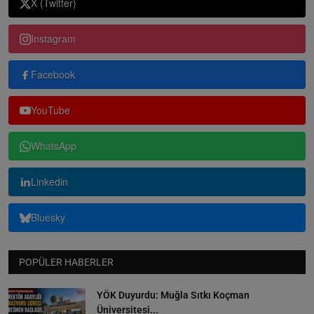
X (Twitter)
Instagram
Facebook
YouTube
WhatsApp
Linkedin
Bluesky
POPÜLER HABERLER
YÖK Duyurdu: Muğla Sıtkı Koçman
Üniversitesi...