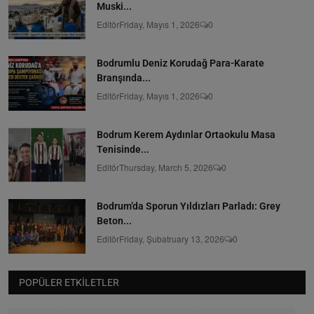
Muski...
Editör
Friday, Mayıs 1, 2026
0
Bodrumlu Deniz Korudağ Para-Karate
Branşında...
Editör
Friday, Mayıs 1, 2026
0
Bodrum Kerem Aydınlar Ortaokulu Masa
Tenisinde...
Editör
Thursday, March 5, 2026
0
Bodrum’da Sporun Yıldızları Parladı: Grey
Beton...
Editör
Friday, Şubatruary 13, 2026
0
POPÜLER ETKILETLER