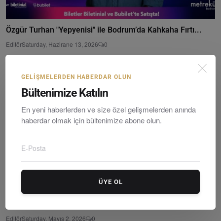
Özgür Turhan "Yepyenisi" ile Bodrum’da Kahkaha Fırtı...
Editör
Saturday, Hazirane 13, 2026
0
GELIŞMELERDEN HABERDAR OLUN
Bültenimize Katılın
En yeni haberlerden ve size özel gelişmelerden anında
haberdar olmak için bültenimize abone olun.
ÜYE OL
6. Uluslararası İki Yaka Kültür Festivali Başlıyor: ...
Editör
Saturday, Mayıs 2, 2026
0