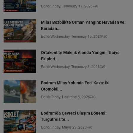
Editör
Friday, Temmuzy 17, 2026
0
Milas Bozbük’te Orman Yangını: Havadan ve
Karadan...
Editör
Wednesday, Temmuzy 15, 2026
0
Ortakent’te Makilik Alanda Yangın: İtfaiye
Ekipleri...
Editör
Wednesday, Temmuzy 8, 2026
0
Bodrum Milas Yolunda Feci Kaza: İki
Otomobil...
Editör
Friday, Hazirane 5, 2026
0
Bodrum’da Çevreci Ulaşım Dönemi:
Turgutreis’te...
Editör
Friday, Mayıs 29, 2026
0