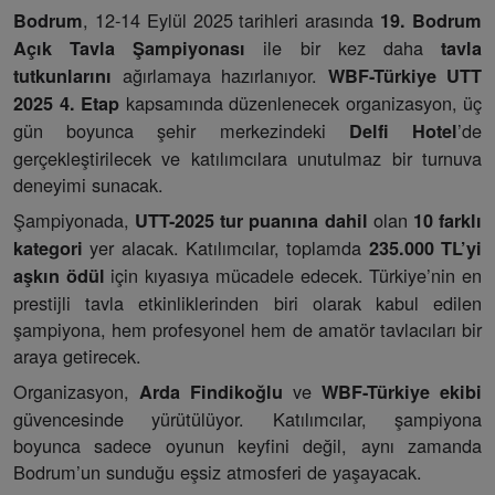
, 12-14 Eylül 2025 tarihleri arasında
Bodrum
19. Bodrum
ile bir kez daha
Açık Tavla Şampiyonası
tavla
ağırlamaya hazırlanıyor.
tutkunlarını
WBF-Türkiye UTT
kapsamında düzenlenecek organizasyon, üç
2025 4. Etap
gün boyunca şehir merkezindeki
’de
Delfi Hotel
gerçekleştirilecek ve katılımcılara unutulmaz bir turnuva
deneyimi sunacak.
Şampiyonada,
olan
UTT-2025 tur puanına dahil
10 farklı
yer alacak. Katılımcılar, toplamda
kategori
235.000 TL’yi
için kıyasıya mücadele edecek. Türkiye’nin en
aşkın ödül
prestijli tavla etkinliklerinden biri olarak kabul edilen
şampiyona, hem profesyonel hem de amatör tavlacıları bir
araya getirecek.
Organizasyon,
ve
Arda Findikoğlu
WBF-Türkiye ekibi
güvencesinde yürütülüyor. Katılımcılar, şampiyona
boyunca sadece oyunun keyfini değil, aynı zamanda
Bodrum’un sunduğu eşsiz atmosferi de yaşayacak.