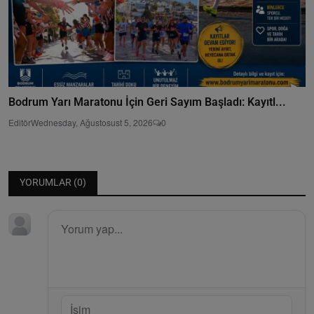
Bodrum Yarı Maratonu İçin Geri Sayım Başladı: Kayıtl...
Editör
Wednesday, Ağustosust 5, 2026
0
YORUMLAR (
0
)