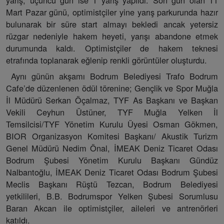
yarış, üçüncü gün ise 1 yarış yapıldı. Son gün olan 11
Mart Pazar günü, optimistçiler yine yarış parkurunda hazır
bulunarak bir süre start almayı bekledi ancak yetersiz
rüzgar nedeniyle hakem heyeti, yarışı abandone etmek
durumunda kaldı. Optimistçiler de hakem teknesi
etrafında toplanarak eğlenip renkli görüntüler oluşturdu.
Aynı günün akşamı Bodrum Belediyesi Trafo Bodrum
Cafe’de düzenlenen ödül törenine; Gençlik ve Spor Muğla
İl Müdürü Serkan Öçalmaz, TYF As Başkanı ve Başkan
Vekili Ceyhun Üstüner, TYF Muğla Yelken İl
Temsilcisi/TYF Yönetim Kurulu Üyesi Osman Gökmen,
BIOR Organizasyon Komitesi Başkanı/ Akustik Turizm
Genel Müdürü Nedim Önal, İMEAK Deniz Ticaret Odası
Bodrum Şubesi Yönetim Kurulu Başkanı Gündüz
Nalbantoğlu, İMEAK Deniz Ticaret Odası Bodrum Şubesi
Meclis Başkanı Rüştü Tezcan, Bodrum Belediyesi
yetkilileri, B.B. Bodrumspor Yelken Şubesi Sorumlusu
Baran Akcan ile optimistçiler, aileleri ve antrenörleri
katıldı.