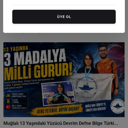
ÜYE OL
Trendyol 1. Lig’de Heyecan Başladı: Bodrum FK’nın İl...
Editör
Sunday, Temmuzy 12, 2026
0
Muğlalı 13 Yaşındaki Yüzücü Devrim Defne Bilge Türki...