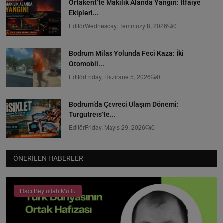
Ortakent’te Makilik Alanda Yangın: İtfaiye
Ekipleri...
Editör
Wednesday, Temmuzy 8, 2026
0
Bodrum Milas Yolunda Feci Kaza: İki
Otomobil...
Editör
Friday, Hazirane 5, 2026
0
Bodrum’da Çevreci Ulaşım Dönemi:
Turgutreis’te...
Editör
Friday, Mayıs 29, 2026
0
ÖNERILEN HABERLER
Hacı Beytullah Mutlu