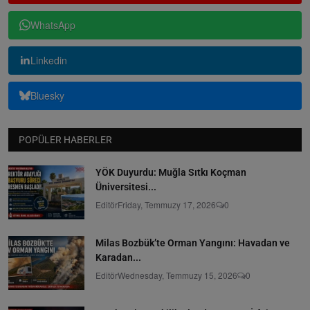
WhatsApp
Linkedin
Bluesky
POPÜLER HABERLER
YÖK Duyurdu: Muğla Sıtkı Koçman
Üniversitesi...
Editör
Friday, Temmuzy 17, 2026
0
Milas Bozbük’te Orman Yangını: Havadan ve
Karadan...
Editör
Wednesday, Temmuzy 15, 2026
0