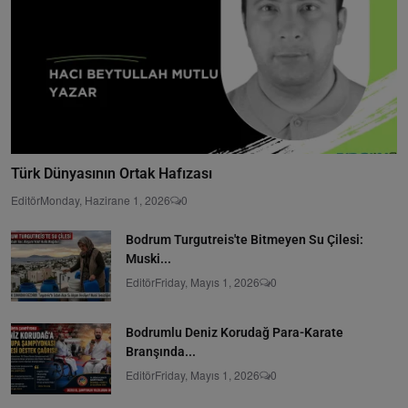
Türk Dünyasının Ortak Hafızası
Editör
Monday, Hazirane 1, 2026
0
Bodrum Turgutreis'te Bitmeyen Su Çilesi:
Muski...
Editör
Friday, Mayıs 1, 2026
0
Bodrumlu Deniz Korudağ Para-Karate
Branşında...
Editör
Friday, Mayıs 1, 2026
0