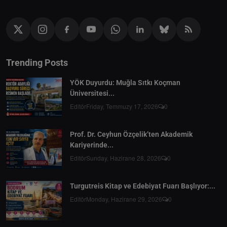
Trending Posts
YÖK Duyurdu: Muğla Sıtkı Koçman
Üniversitesi...
Editör
Friday, Temmuzy 17, 2026
0
Prof. Dr. Ceyhun Özçelik’ten Akademik
Kariyerinde...
Editör
Sunday, Hazirane 28, 2026
0
Turgutreis Kitap ve Edebiyat Fuarı Başlıyor:...
Editör
Monday, Hazirane 29, 2026
0