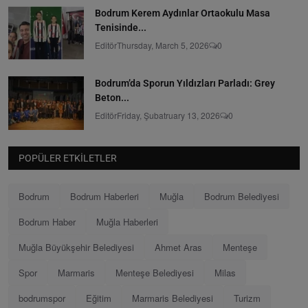
Bodrum Kerem Aydınlar Ortaokulu Masa
Tenisinde...
Editör
Thursday, March 5, 2026
0
Bodrum’da Sporun Yıldızları Parladı: Grey
Beton...
Editör
Friday, Şubatruary 13, 2026
0
POPÜLER ETKILETLER
Bodrum
Bodrum Haberleri
Muğla
Bodrum Belediyesi
Bodrum Haber
Muğla Haberleri
Muğla Büyükşehir Belediyesi
Ahmet Aras
Menteşe
Spor
Marmaris
Menteşe Belediyesi
Milas
bodrumspor
Eğitim
Marmaris Belediyesi
Turizm