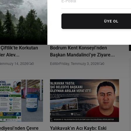
ÜYE OL
Çiftlik’te Korkutan
Bodrum Kent Konseyi’nden
er Alev...
Başkan Mandalinci’ye Ziyare...
Temmuzy 14, 2026
0
Editör
Friday, Temmuzy 3, 2026
0
diyesi’nden Çevre
Yalıkavak’ın Acı Kaybı: Eski