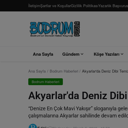
İletişim
Şartlar ve Koşullar
Gizlilik Politikası
Yazarlık Başvuru
Ana Sayfa
Gündem
Köşe Yazıları
Ana Sayfa
Bodrum Haberleri
Akyarlar'da Deniz Dibi Temiz
Bodrum Haberleri
Akyarlar'da Deniz Dibi
“Denize En Çok Mavi Yakışır” sloganıyla gele
çalışmalarına Akyarlar sahilinde devam edil