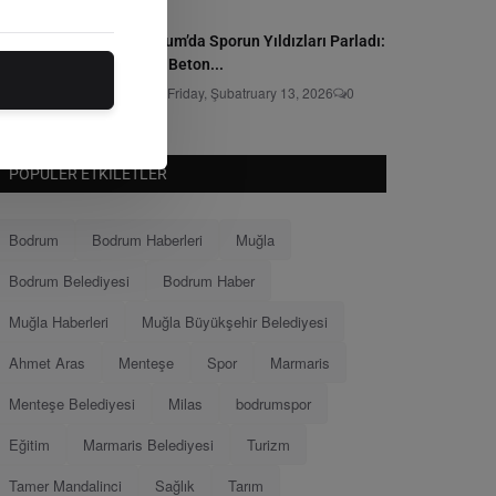
Bodrum’da Sporun Yıldızları Parladı:
Grey Beton...
Editör
Friday, Şubatruary 13, 2026
0
POPÜLER ETKILETLER
Bodrum
Bodrum Haberleri
Muğla
Bodrum Belediyesi
Bodrum Haber
Muğla Haberleri
Muğla Büyükşehir Belediyesi
Ahmet Aras
Menteşe
Spor
Marmaris
Menteşe Belediyesi
Milas
bodrumspor
Eğitim
Marmaris Belediyesi
Turizm
Tamer Mandalinci
Sağlık
Tarım