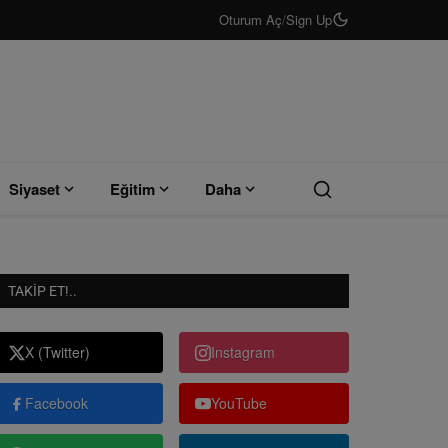
Oturum Aç
/
Sign Up
Siyaset
Eğitim
Daha
TAKIP ET!..
X (Twitter)
Instagram
Facebook
YouTube