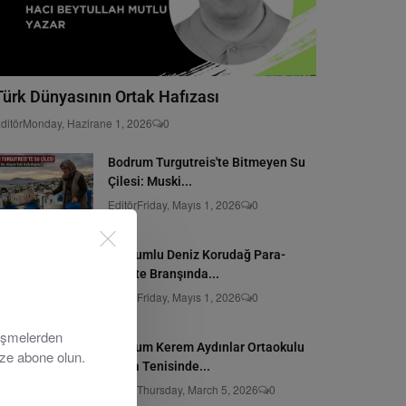
Türk Dünyasının Ortak Hafızası
ditör
Monday, Hazirane 1, 2026
0
Bodrum Turgutreis'te Bitmeyen Su
Çilesi: Muski...
Editör
Friday, Mayıs 1, 2026
0
Bodrumlu Deniz Korudağ Para-
Karate Branşında...
Editör
Friday, Mayıs 1, 2026
0
lişmelerden
Bodrum Kerem Aydınlar Ortaokulu
ize abone olun.
Masa Tenisinde...
Editör
Thursday, March 5, 2026
0