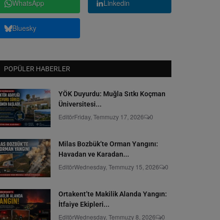
WhatsApp
Linkedin
Bluesky
POPÜLER HABERLER
YÖK Duyurdu: Muğla Sıtkı Koçman
Üniversitesi...
Editör
Friday, Temmuzy 17, 2026
0
Milas Bozbük’te Orman Yangını:
Havadan ve Karadan...
Editör
Wednesday, Temmuzy 15, 2026
0
Ortakent’te Makilik Alanda Yangın:
İtfaiye Ekipleri...
Editör
Wednesday, Temmuzy 8, 2026
0