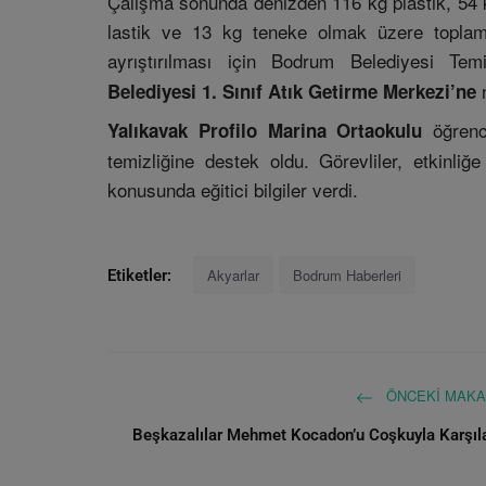
Çalışma sonunda denizden 116 kg plastik, 54 k
lastik ve 13 kg teneke olmak üzere toplam 2
ayrıştırılması için Bodrum Belediyesi Tem
n
Belediyesi 1. Sınıf Atık Getirme Merkezi’ne
öğrenci
Yalıkavak Profilo Marina Ortaokulu
temizliğine destek oldu. Görevliler, etkinliğe
konusunda eğitici bilgiler verdi.
Akyarlar
Bodrum Haberleri
Etiketler:
ÖNCEKI MAKA
Beşkazalılar Mehmet Kocadon’u Coşkuyla Karşıl