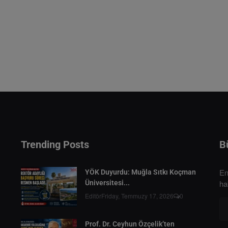
Trending Posts
B
En
YÖK Duyurdu: Muğla Sıtkı Koçman
ha
Üniversitesi...
Editör
Friday, Temmuzy 17, 2026
0
Prof. Dr. Ceyhun Özçelik’ten