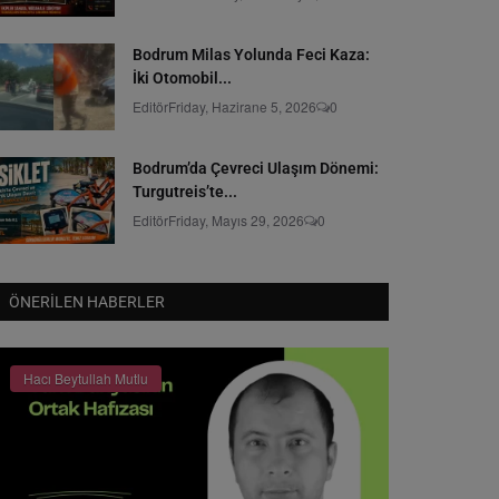
Bodrum Milas Yolunda Feci Kaza:
İki Otomobil...
Editör
Friday, Hazirane 5, 2026
0
Bodrum’da Çevreci Ulaşım Dönemi:
Turgutreis’te...
Editör
Friday, Mayıs 29, 2026
0
ÖNERILEN HABERLER
Hacı Beytullah Mutlu