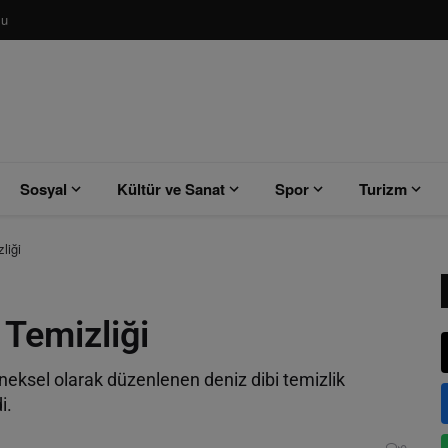
su
Sosyal
Kültür ve Sanat
Spor
Turizm
liği
 Temizliği
neksel olarak düzenlenen deniz dibi temizlik
di.