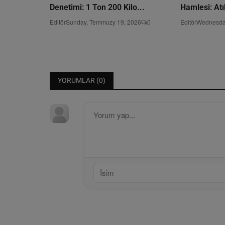
Denetimi: 1 Ton 200 Kilo...
Hamlesi: Atı
Editör
Sunday, Temmuzy 19, 2026
0
Editör
Wednesda
YORUMLAR (
0
)