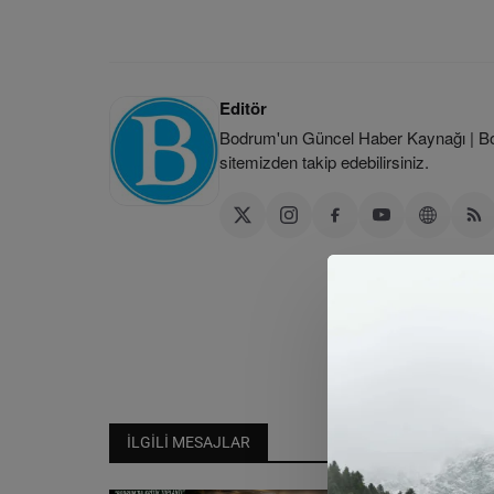
Editör
Bodrum'un Güncel Haber Kaynağı | Bod
sitemizden takip edebilirsiniz.
İLGILI MESAJLAR