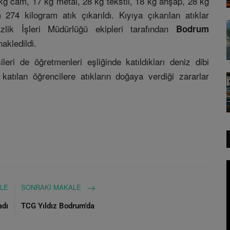
g cam, 17 kg metal, 28 kg tekstil, 18 kg ahşap, 28 kg
74 kilogram atık çıkarıldı. Kıyıya çıkarılan atıklar
izlik İşleri Müdürlüğü ekipleri tarafından
Bodrum
akledildi.
leri de öğretmenleri eşliğinde katıldıkları deniz dibi
 katılan öğrencilere atıkların doğaya verdiği zararlar
LE
SONRAKI MAKALE
adı
TCG Yıldız Bodrum'da