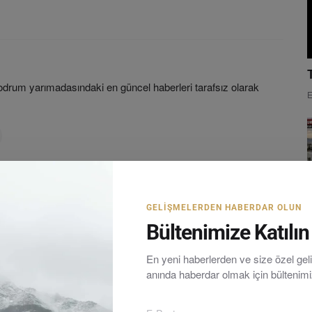
rum yarımadasındaki en güncel haberleri tarafsız olarak
E
GELIŞMELERDEN HABERDAR OLUN
Bültenimize Katılın
En yeni haberlerden ve size özel ge
anında haberdar olmak için bültenim